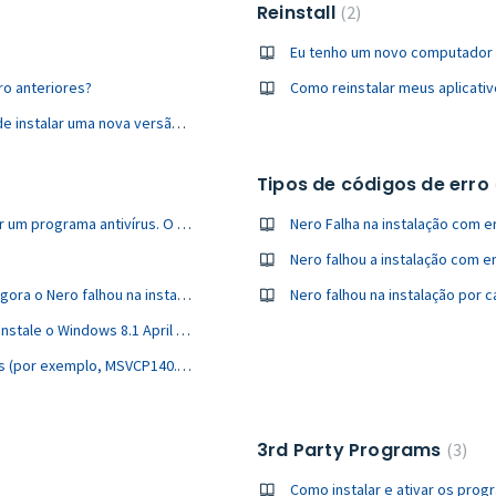
Reinstall
2
o anteriores?
Como reinstalar meus aplicativ
Preciso desinstalar uma versão mais antiga do Nero antes de instalar uma nova versão do produto?
Tipos de códigos de erro
Nero Start e TuneItUp não funcionam ou são bloqueados por um programa antivírus. O que eu posso fazer?
Nero Falha na instalação com e
Nero falhou a instalação com e
Já usei algumas ferramentas para limpar o software Nero. Agora o Nero falhou na instalação
Nero falhou ao instalar com a mensagem mostra 'por favor instale o Windows 8.1 April 2014 Update' no meu Windows 8.1
Os aplicativos Nero não funcionam e dizem que algumas dlls (por exemplo, MSVCP140.dll, api-ms-win-crin-crin-runtime-l1-1-0.dll, etc) estão faltando
3rd Party Programs
3
Como instalar e ativar os pr