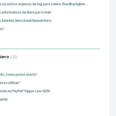
Como enviar o NeroSupport.cab ou outros arquivos de log para o Nero (feedback@nero.com)
 informativos da Nero por e-mail
s boletins Nero Email Newsletters
is?
 Nero
10
nto. Como posso usá-lo?
so utilizar?
conta no PayPal? Pague com SEPA
mento