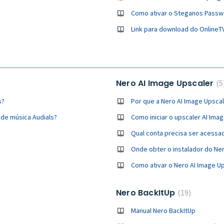
Como ativar o Steganos Passw
Link para download do OnlineT
Nero AI Image Upscaler
5
s?
Por que a Nero AI Image Upscal
de música Audials?
Como iniciar o upscaler AI Ima
Qual conta precisa ser acessa
Onde obter o instalador do Ne
Como ativar o Nero AI Image U
Nero BackItUp
19
Manual Nero BackItUp