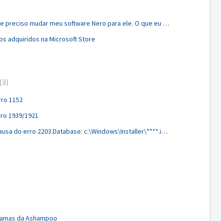
Eu tenho um novo computador e preciso mudar meu software Nero para ele. O que eu devo fazer?
os adquiridos na Microsoft Store
3
rro 1152
rro 1939/1921
Nero falhou na instalação por causa do erro 2203.Database: c:\Windows\Installer\****.ipi. cannot open the database file. Erro de sistema -2147287035
ogramas da Ashampoo