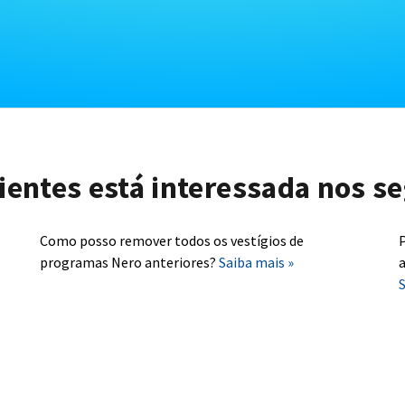
lientes está interessada nos se
Como posso remover todos os vestígios de
P
programas Nero anteriores?
Saiba mais »
a
S