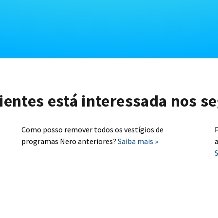
lientes está interessada nos se
Como posso remover todos os vestígios de
P
programas Nero anteriores?
Saiba mais »
a
S