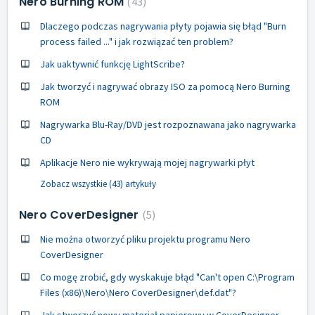
Nero Burning ROM
43
Dlaczego podczas nagrywania płyty pojawia się błąd "Burn
process failed ..." i jak rozwiązać ten problem?
Jak uaktywnić funkcję LightScribe?
Jak tworzyć i nagrywać obrazy ISO za pomocą Nero Burning
ROM
Nagrywarka Blu-Ray/DVD jest rozpoznawana jako nagrywarka
CD
Aplikacje Nero nie wykrywają mojej nagrywarki płyt
Zobacz wszystkie (43) artykuły
Nero CoverDesigner
5
Nie można otworzyć pliku projektu programu Nero
CoverDesigner
Co mogę zrobić, gdy wyskakuje błąd "Can't open C:\Program
Files (x86)\Nero\Nero CoverDesigner\def.dat"?
Jak stworzyć nowy materiał papierowy w CoverDesigner