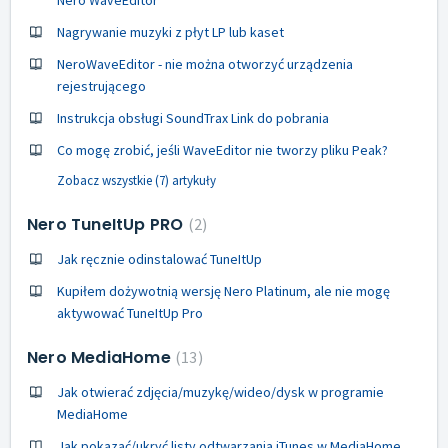
Nagrywanie muzyki z płyt LP lub kaset
NeroWaveEditor - nie można otworzyć urządzenia
rejestrującego
Instrukcja obsługi SoundTrax Link do pobrania
Co mogę zrobić, jeśli WaveEditor nie tworzy pliku Peak?
Zobacz wszystkie (7) artykuły
Nero TuneItUp PRO
2
Jak ręcznie odinstalować TuneItUp
Kupiłem dożywotnią wersję Nero Platinum, ale nie mogę
aktywować TuneItUp Pro
Nero MediaHome
13
Jak otwierać zdjęcia/muzykę/wideo/dysk w programie
MediaHome
Jak pokazać/ukryć listy odtwarzania iTunes w MediaHome