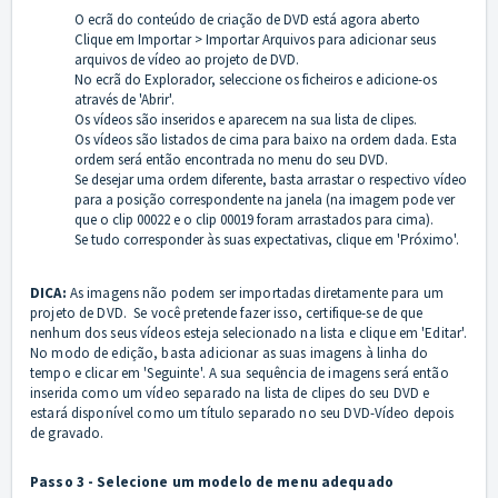
O ecrã do conteúdo de criação de DVD está agora aberto
Clique em Importar > Importar Arquivos para adicionar seus
arquivos de vídeo ao projeto de DVD.
No ecrã do Explorador, seleccione os ficheiros e adicione-os
através de 'Abrir'.
Os vídeos são inseridos e aparecem na sua lista de clipes.
Os vídeos são listados de cima para baixo na ordem dada. Esta
ordem será então encontrada no menu do seu DVD.
Se desejar uma ordem diferente, basta arrastar o respectivo vídeo
para a posição correspondente na janela (na imagem pode ver
que o clip 00022 e o clip 00019 foram arrastados para cima).
Se tudo corresponder às suas expectativas, clique em 'Próximo'.
DICA:
As imagens não podem ser importadas diretamente para um
projeto de DVD. Se você pretende fazer isso, certifique-se de que
nenhum dos seus vídeos esteja selecionado na lista e clique em 'Editar'.
No modo de edição, basta adicionar as suas imagens à linha do
tempo e clicar em 'Seguinte'. A sua sequência de imagens será então
inserida como um vídeo separado na lista de clipes do seu DVD e
estará disponível como um título separado no seu DVD-Vídeo depois
de gravado.
Passo 3 - Selecione um modelo de menu adequado