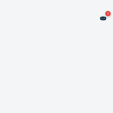
Não perca mais ofertas!
Assine nossa newsletter
Assinar
Sobre Nero
Copyright
Centro de Imprensa
Privacidade