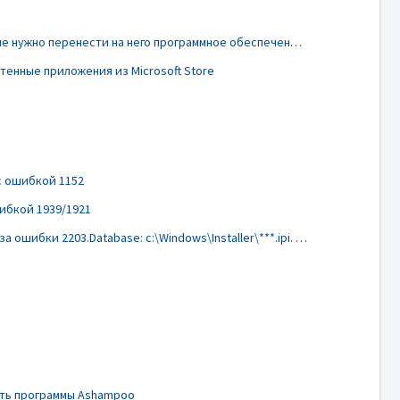
У меня новый компьютер, и мне нужно перенести на него программное обеспечение Nero. Что мне делать?
енные приложения из Microsoft Store
с ошибкой 1152
шибкой 1939/1921
Нерон не смог установить из-за ошибки 2203.Database: c:\Windows\Installer\***.ipi. не может открыть файл базы данных. Системная ошибка -2147287035
ать программы Ashampoo