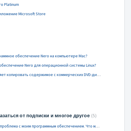
o Platinum
иложение Microsoft Store
раммное обеспечение Nero на компьютере Mac?
обеспечение Nero для операционной системы Linux?
Какая программа Nero позволяет копировать содержимое с коммерческих DVD-дисков?
азаться от подписки и многое другое
5
У меня возникла техническая проблема с моим программным обеспечением. Что мне нужно сделать, чтобы получить помощь?