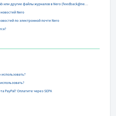
Как отправить NeroSupport.cab или другие файлы журналов в Nero (feedback@nero.com)
 новостей Nero
новостей по электронной почте Nero
еса?
о использовать?
 использовать?
та PayPal? Оплатите через SEPA