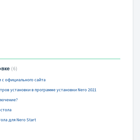
овке
6
и с официального сайта
етров установки в программе установки Nero 2021
лючение?
 стола
ола для Nero Start