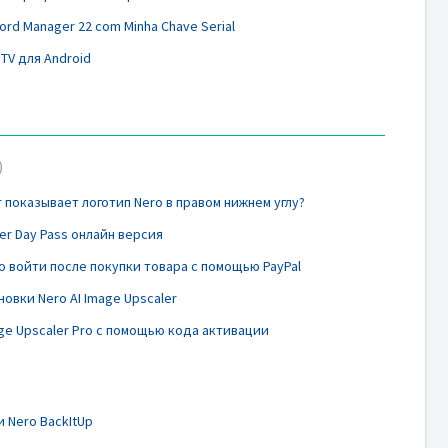
ord Manager 22 com Minha Chave Serial
TV для Android
r показывает логотип Nero в правом нижнем углу?
ler Day Pass онлайн версия
о войти после покупки товара с помощью PayPal
овки Nero AI Image Upscaler
age Upscaler Pro с помощью кода активации
 Nero BackItUp