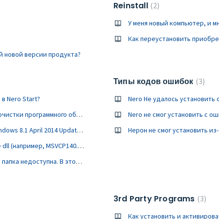
Reinstall
2
Как переустановить приобрет
й новой версии продукта?
Типы кодов ошибок
3
в Nero Start?
Nero Не удалось установить 
Я когда-либо использовал некоторые инструменты для очистки программного обеспечения Нерона. Теперь Нерон не смог установить
Nero не смог установить с о
Нерон не смог установить с сообщением 'установите Windows 8.1 April 2014 Update' на мой Windows 8.1.
Приложения Nero не работают и говорят, что некоторые dll (например, MSVCP140.dll, api-ms-win-crt-runtime-l1-1-0.dll и т.д.) отсутствуют.
Nero не удалось установить с сообщением, что какая-то папка недоступна. В этой папке я установил старую версию Nero.
3rd Party Programs
3
Как установить и активиров