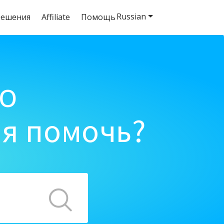
Russian
решения
Affiliate
Помощь
o
ня помочь?