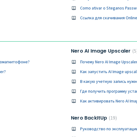
Como ativar o Steganos Passw
Ссылка для скачивания Online
Nero AI Image Upscaler
5
иомагнитофоне?
Почему Nero AI Image Upscale
er?
Как запустить AI Image upsca
В какую учетную запись нужн
Где получить программу устан
Как активировать Nero AI Im
Nero BackItUp
19
Руководство по эксплуатации