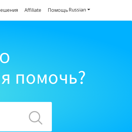
Russian
решения
Affiliate
Помощь
o
ня помочь?