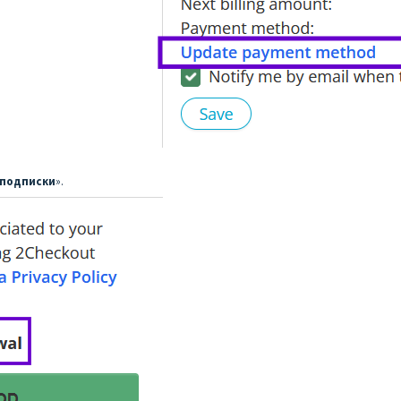
 подписки
».