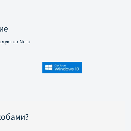
ие
дуктов Nero.
собами?