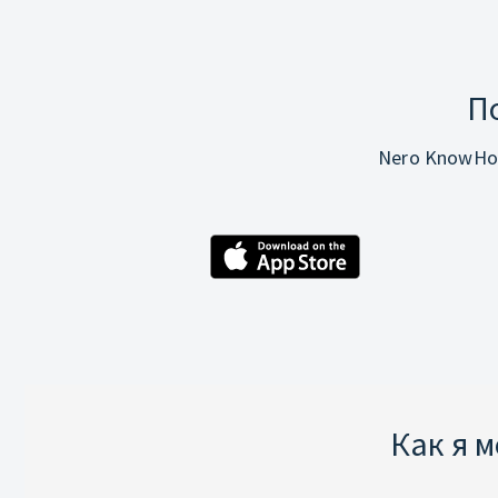
П
Nero KnowHo
Как я 