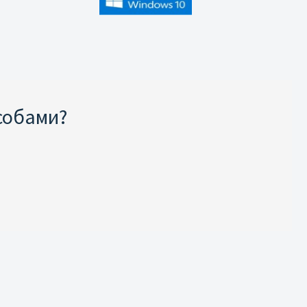
собами?