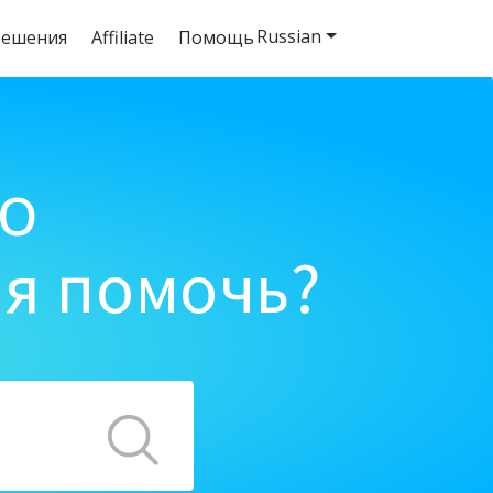
Russian
решения
Affiliate
Помощь
o
ня помочь?