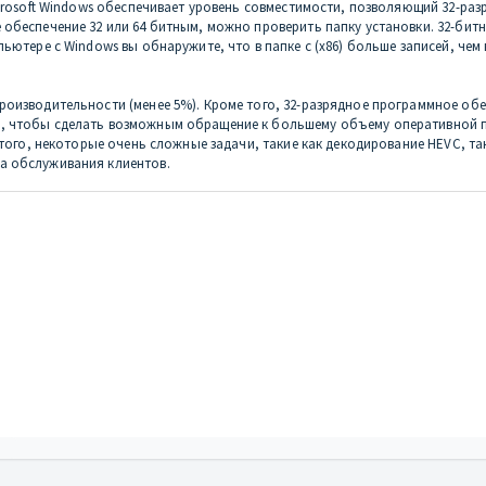
Microsoft Windows обеспечивает уровень совместимости, позволяющий 32-р
 обеспечение 32 или 64 битным, можно проверить папку установки. 32-бит
ютере с Windows вы обнаружите, что в папке с (x86) больше записей, чем в 
роизводительности (менее 5%). Кроме того, 32-разрядное программное об
 чтобы сделать возможным обращение к большему объему оперативной пам
е того, некоторые очень сложные задачи, такие как декодирование HEVC, 
а обслуживания клиентов.