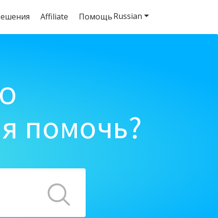
Russian
решения
Affiliate
Помощь
o
ня помочь?