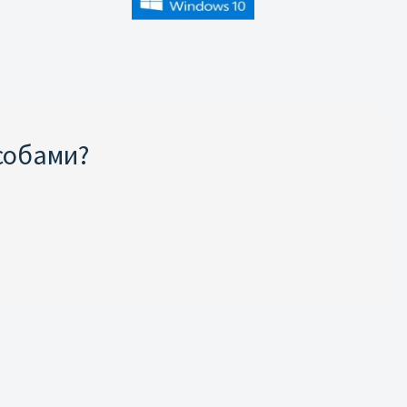
собами?