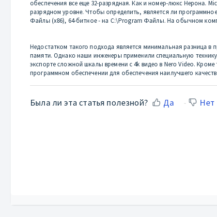
обеспечения все еще 32-разрядная. Как и номер-люкс Нерона. 
разрядном уровне. Чтобы определить, является ли программное
Файлы (x86), 64-битное - на C:\Program Файлы. На обычном компь
Недостатком такого подхода является минимальная разница в п
памяти. Однако наши инженеры применили специальную технику,
экспорте сложной шкалы времени с 4k видео в Nero Video. Кром
программном обеспечении для обеспечения наилучшего качеств
Была ли эта статья полезной?
Да
Нет