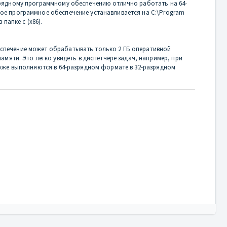
азрядному программному обеспечению отлично работать на 64-
ное программное обеспечение устанавливается на C:\Program
папке с (x86).
еспечение может обрабатывать только 2 ГБ оперативной
яти. Это легко увидеть в диспетчере задач, например, при
также выполняются в 64-разрядном формате в 32-разрядном