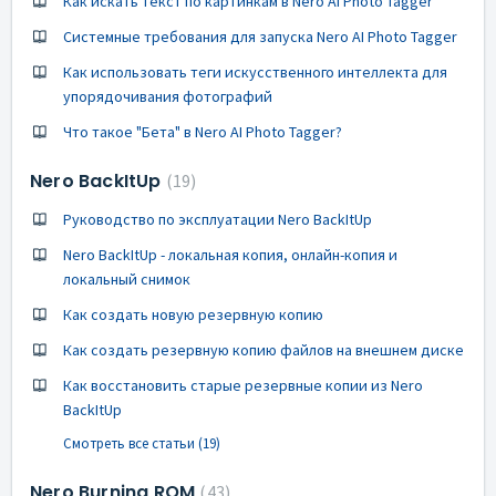
Как искать текст по картинкам в Nero AI Photo Tagger
Системные требования для запуска Nero AI Photo Tagger
Как использовать теги искусственного интеллекта для
упорядочивания фотографий
Что такое "Бета" в Nero AI Photo Tagger?
Nero BackItUp
19
Руководство по эксплуатации Nero BackItUp
Nero BackItUp - локальная копия, онлайн-копия и
локальный снимок
Как создать новую резервную копию
Как создать резервную копию файлов на внешнем диске
Как восстановить старые резервные копии из Nero
BackItUp
Смотреть все статьи (19)
Nero Burning ROM
43