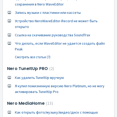
сохранения в Nero WaveEditor
Запись музыки с пластинки или кассеты
Устройство NeroWaveEditor-Record не может быть
открыто
Ссылка на скачивание руководства SoundTrax
Что делать, если WaveEditor не удается создать файл
Peak
Смотреть все статьи (7)
Nero TuneItUp PRO
2
Как удалить TuneItUp вручную
Я купил пожизненную версию Nero Platinum, но не могу
активировать TuneItUp Pro
Nero MediaHome
13
Как открыть фото/музыку/видео/диск с помощью