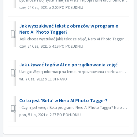
Być może Twój system nie jest w stanie poprawnie uruchomić Nero AI Photo Tagger. Zalecamy uruchamianie na: - 64-bitowych systemach operacyjnych Windows® 1...
czw, 24 Cze, 2021 o 2:00 PO POŁUDNIU
Jak wyszukiwać tekst z obrazów w programie
Nero AI Photo Tagger?
Jeśli chcesz wyszukać jakiś tekst ze zdjęć, Nero AI Photo Tagger może Ci w tym pomóc. 1. Wybierz folder lub kilka folderów, w których chcesz wyszukać tekst...
czw, 24 Cze, 2021 o 4:19 PO POŁUDNIU
Jak używać tagów AI do porządkowania zdjęć
Uwaga: Więcej informacji na temat rozpoznawania i sortowania obrazów można znaleźć pod następującym łączem: Automatyczne rozpoznawanie obrazów Po uzy...
wt, 7 Cze, 2022 o 11:01 RANO
Co to jest 'Beta' w Nero AI Photo Tagger?
- Czym jest wersja Beta programu Nero AI Photo Tagger? Nero AI Photo Tagger Beta pozwala użytkownikom na wypróbowanie funkcji przed wydaniem. Informacje zw...
pon, 5 Lip, 2021 o 2:37 PO POŁUDNIU