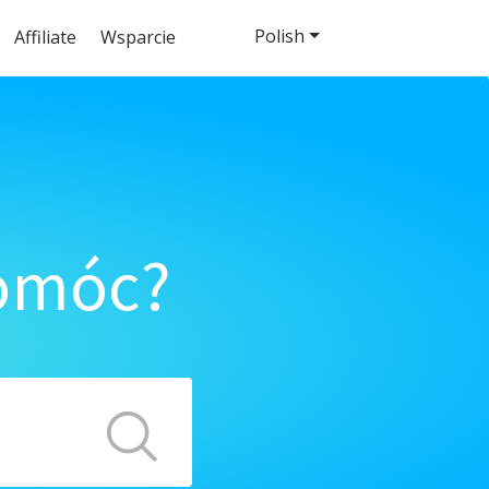
Polish
Affiliate
Wsparcie
pomóc?