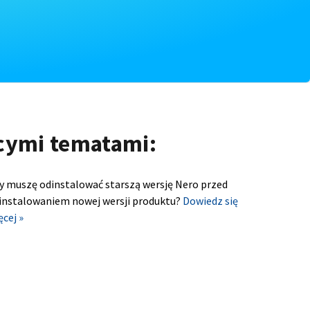
ącymi tematami:
y muszę odinstalować starszą wersję Nero przed
instalowaniem nowej wersji produktu?
Dowiedz się
ęcej »