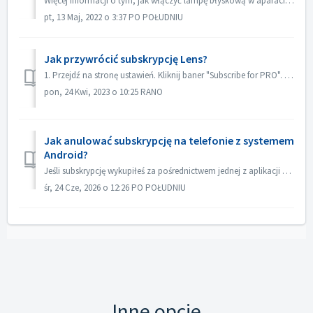
Więcej informacji o tym, jak włączyć lampę błyskową w aparacie Andorid, można znaleźć pod następującym łączem: Włączanie lampy błyskowej w aparatach z syste...
pt, 13 Maj, 2022 o 3:37 PO POŁUDNIU
Jak przywrócić subskrypcję Lens?
1. Przejdź na stronę ustawień. Kliknij baner "Subscribe for PRO". 2. Kliknij przycisk Przywróć w prawym górnym rogu strony 'Subscribe for P...
pon, 24 Kwi, 2023 o 10:25 RANO
Jak anulować subskrypcję na telefonie z systemem
Android?
Jeśli subskrypcję wykupiłeś za pośrednictwem jednej z aplikacji mobilnych na Androida, musisz ją anulować w Sklepie Play. Aby anulować subskrypcję, wykonaj...
śr, 24 Cze, 2026 o 12:26 PO POŁUDNIU
Inne opcje