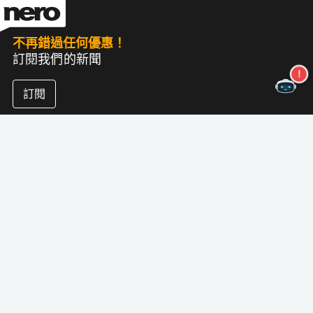
不再錯過任何優惠！
訂閱我們的新聞
訂閱
關於尼祿
版權
新聞中心
數據保護
商業客戶
狀況
聯盟計劃
印記
職業
版本说明
尼祿實驗室（新）
跟著我們
支持