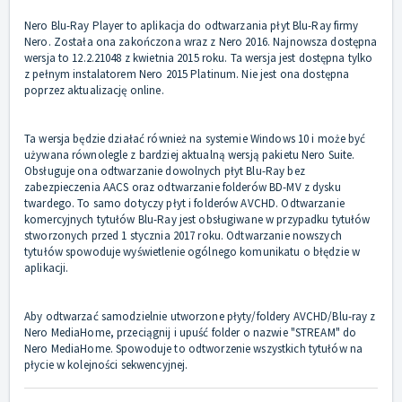
Nero Blu-Ray Player to aplikacja do odtwarzania płyt Blu-Ray firmy
Nero. Została ona zakończona wraz z Nero 2016. Najnowsza dostępna
wersja to 12.2.21048 z kwietnia 2015 roku. Ta wersja jest dostępna tylko
z pełnym instalatorem Nero 2015 Platinum. Nie jest ona dostępna
poprzez aktualizację online.
Ta wersja będzie działać również na systemie Windows 10 i może być
używana równolegle z bardziej aktualną wersją pakietu Nero Suite.
Obsługuje ona odtwarzanie dowolnych płyt Blu-Ray bez
zabezpieczenia AACS oraz odtwarzanie folderów BD-MV z dysku
twardego. To samo dotyczy płyt i folderów AVCHD. Odtwarzanie
komercyjnych tytułów Blu-Ray jest obsługiwane w przypadku tytułów
stworzonych przed 1 stycznia 2017 roku. Odtwarzanie nowszych
tytułów spowoduje wyświetlenie ogólnego komunikatu o błędzie w
aplikacji.
Aby odtwarzać samodzielnie utworzone płyty/foldery AVCHD/Blu-ray z
Nero MediaHome, przeciągnij i upuść folder o nazwie "STREAM" do
Nero MediaHome. Spowoduje to odtworzenie wszystkich tytułów na
płycie w kolejności sekwencyjnej.