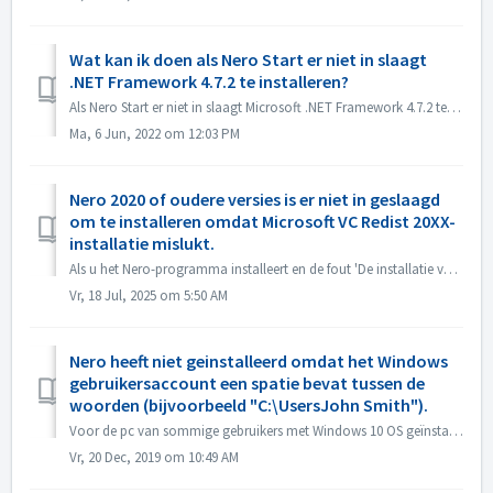
Wat kan ik doen als Nero Start er niet in slaagt
.NET Framework 4.7.2 te installeren?
Als Nero Start er niet in slaagt Microsoft .NET Framework 4.7.2 te installeren in Update Center, kunt u de volgende methoden proberen om het op te lossen. ...
Ma, 6 Jun, 2022 om 12:03 PM
Nero 2020 of oudere versies is er niet in geslaagd
om te installeren omdat Microsoft VC Redist 20XX-
installatie mislukt.
Als u het Nero-programma installeert en de fout 'De installatie van Microsoft VC Redist 2015-20xx (x86) is mislukt' ziet, volg dan de onderstaande s...
Vr, 18 Jul, 2025 om 5:50 AM
Nero heeft niet geinstalleerd omdat het Windows
gebruikersaccount een spatie bevat tussen de
woorden (bijvoorbeeld "C:\UsersJohn Smith").
Voor de pc van sommige gebruikers met Windows 10 OS geïnstalleerd, kan het Windows gebruikersaccount met spatie of speciale tekens problemen bij de installa...
Vr, 20 Dec, 2019 om 10:49 AM