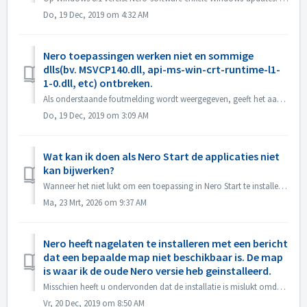
Do, 19 Dec, 2019 om 4:32 AM
Nero toepassingen werken niet en sommige
dlls(bv. MSVCP140.dll, api-ms-win-crt-runtime-l1-
1-0.dll, etc) ontbreken.
Als onderstaande foutmelding wordt weergegeven, geeft het aan dat deze bestanden ontbreken in Microsoft Visual C+++ Redistributable (x86) . MSVCP140.DLL(...
Do, 19 Dec, 2019 om 3:09 AM
Wat kan ik doen als Nero Start de applicaties niet
kan bijwerken?
Wanneer het niet lukt om een toepassing in Nero Start te installeren of te updaten, kun je de volgende methoden proberen om dit op te lossen. Nero toepassi...
Ma, 23 Mrt, 2026 om 9:37 AM
Nero heeft nagelaten te installeren met een bericht
dat een bepaalde map niet beschikbaar is. De map
is waar ik de oude Nero versie heb geinstalleerd.
Misschien heeft u ondervonden dat de installatie is mislukt omdat de directory niet beschikbaar is. Het bericht kan er als volgt uitzien: Dit komt ...
Vr, 20 Dec, 2019 om 8:50 AM