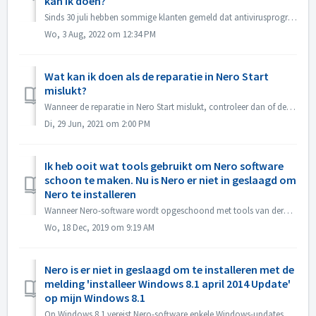
kan ik doen?
Sinds 30 juli hebben sommige klanten gemeld dat antivirusprogramma's zoals Norton, Avast etc. het Nero programma (Nero Start, Nero TuneItUp en Nero Info...
Wo, 3 Aug, 2022 om 12:34 PM
Wat kan ik doen als de reparatie in Nero Start
mislukt?
Wanneer de reparatie in Nero Start mislukt, controleer dan of de situatie op uw computer overeenkomt met het volgende. Controleer eerst of de volgende map ...
Di, 29 Jun, 2021 om 2:00 PM
Ik heb ooit wat tools gebruikt om Nero software
schoon te maken. Nu is Nero er niet in geslaagd om
Nero te installeren
Wanneer Nero-software wordt opgeschoond met tools van derden (bijv. IObit Uninstaller, Total Cleaner, Revo Uninstaller, enz.), verwijderen dergelijke tools ...
Wo, 18 Dec, 2019 om 9:19 AM
Nero is er niet in geslaagd om te installeren met de
melding 'installeer Windows 8.1 april 2014 Update'
op mijn Windows 8.1
Op Windows 8.1 vereist Nero-software enkele Windows-updates. 1. Open Control Panel->Windows update, installeer alle Microsoft aanbevelen update, herstar...