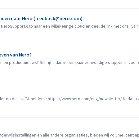
anden naar Nero (feedback@nero.com)
NeroSupport.cab naar een willekeurige cloud en deel de link met ons. Ga na
even van Nero?
n en productnieuws? Schrijf u dan in een paar eenvoudige stappen in voor on
nder op de link ‘Afmelden’. : https://www.nero.com/eng/newsletter/ Nadat u z
nderwijsinstellingen en alle andere organisaties, bieden wij volumelicentie