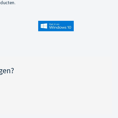
oducten.
jgen?