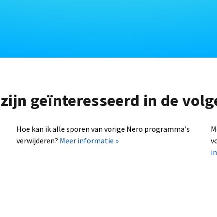
zijn geïnteresseerd in de vo
Hoe kan ik alle sporen van vorige Nero programma's
M
verwijderen?
Meer informatie »
v
i