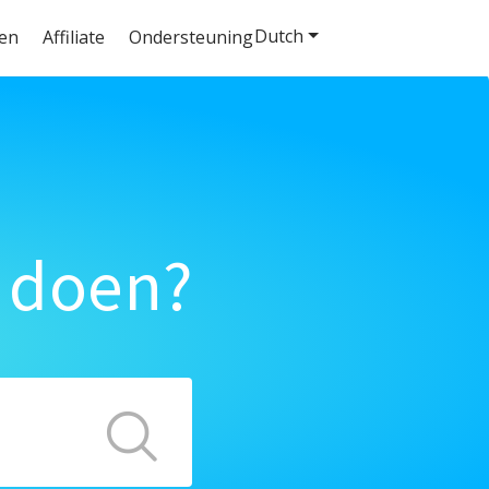
Dutch
ten
Affiliate
Ondersteuning
 doen?