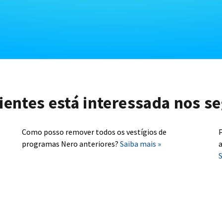
lientes está interessada nos se
Como posso remover todos os vestígios de
P
programas Nero anteriores?
Saiba mais »
a
S