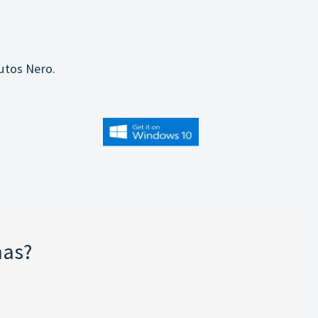
utos Nero.
mas?