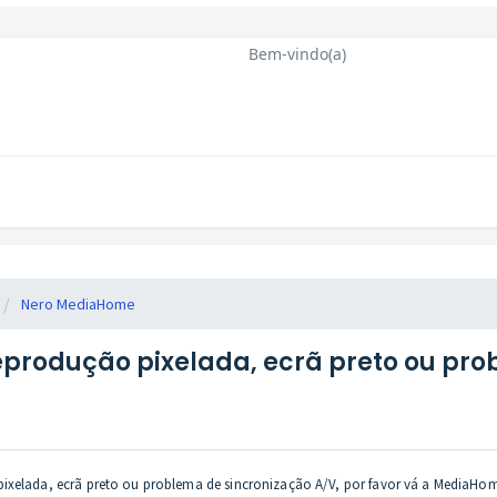
Bem-vindo(a)
Nero MediaHome
reprodução pixelada, ecrã preto ou pr
pixelada, ecrã preto ou problema de sincronização A/V, por favor vá a MediaH