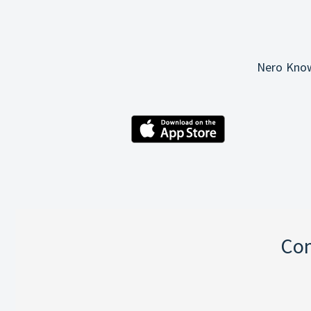
Nero Know
Com