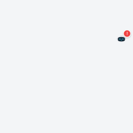
Nie przegap więcej ofert!
Zapisz się do naszego newslettera
Subskrybuj
O Nero
Copyright