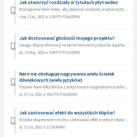
Jak utworzyć rozdziały w tytułach płyt wideo
W programie Nero Video, aby utworzyć rozdziały w tytule płyty, 1. Na ekranie Zawartość wybierz tytuł. 2. Pod podglądem tytułu przesuń znacznik pozycji do mi...
czw, 1 Lip, 2021 o 2:38 PO POŁUDNIU
Jak dostosować głośność mojego projektu?
Uwaga: Więcej informacji na temat tworzenia pokazów slajdów z muzyką można znaleźć pod następującym łączem: Tworzenie pokazów slajdów z muzyką W Edycji zaa...
pt, 13 Maj, 2022 o 5:08 PO POŁUDNIU
Nero nie obsługuje nagrywania wielu ścieżek
dźwiękowych (wielu języków)
Pytanie: Mam kilka filmów z dołączonymi oryginalnymi ścieżkami dźwiękowymi w 2 językach (niemiecki i angielski）. Ale nie udaje mi się umieścić drugiej ścież...
śr, 17 Lis, 2021 o 4:01 PO POŁUDNIU
Jak zastosować efekt do wszystkich klipów?
W trybie ekspresowym można zastosować efekt w jednym klipie, a następnie otworzyć "Sterowanie efektem ekspresowym", włączyć opcję "Zastosuj d...
śr, 17 Lis, 2021 o 11:26 RANO