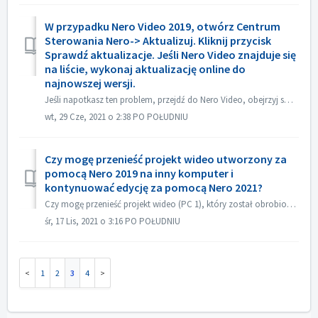
W przypadku Nero Video 2019, otwórz Centrum
Sterowania Nero-> Aktualizuj. Kliknij przycisk
Sprawdź aktualizacje. Jeśli Nero Video znajduje się
na liście, wykonaj aktualizację online do
najnowszej wersji.
Jeśli napotkasz ten problem, przejdź do Nero Video, obejrzyj swój projekt źródłowy. Upewnij się przed nagraniem, że dźwięk jest w porządku. Jeżeli nie ma dź...
wt, 29 Cze, 2021 o 2:38 PO POŁUDNIU
Czy mogę przenieść projekt wideo utworzony za
pomocą Nero 2019 na inny komputer i
kontynuować edycję za pomocą Nero 2021?
Czy mogę przenieść projekt wideo (PC 1), który został obrobiony za pomocą Nero 2019, na inny komputer (PC 2) i kontynuować edycję za pomocą Nero 2021? Tak, ...
śr, 17 Lis, 2021 o 3:16 PO POŁUDNIU
1
2
3
4