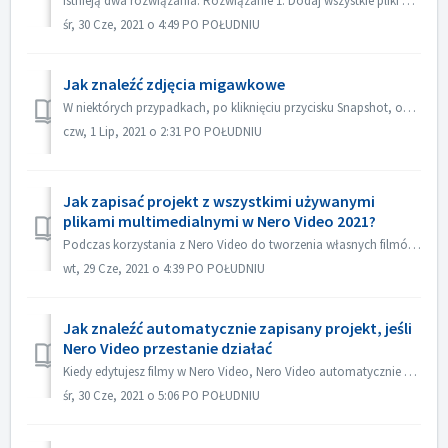
Istnieją dwa rozwiązania: Rozwiązanie 1. Dodaj wszystkie pliki wideo w jednym tytule. Na ekranie edycji zaimportuj wszystkie pliki wideo, które chcesz auto...
śr, 30 Cze, 2021 o 4:49 PO POŁUDNIU
Jak znaleźć zdjęcia migawkowe
W niektórych przypadkach, po kliknięciu przycisku Snapshot, obraz zrzutu nie jest wyświetlany w folderze My Media. Obraz można znaleźć w następujący sposób:...
czw, 1 Lip, 2021 o 2:31 PO POŁUDNIU
Jak zapisać projekt z wszystkimi używanymi
plikami multimedialnymi w Nero Video 2021?
Podczas korzystania z Nero Video do tworzenia własnych filmów, Nero Video może importować własne pliki multimedialne, takie jak wideo, muzyka lub obrazy z r...
wt, 29 Cze, 2021 o 4:39 PO POŁUDNIU
Jak znaleźć automatycznie zapisany projekt, jeśli
Nero Video przestanie działać
Kiedy edytujesz filmy w Nero Video, Nero Video automatycznie zapisuje Twój projekt w tle. Jeżeli Nero Video przestanie działać przed zapisaniem projektu, n...
śr, 30 Cze, 2021 o 5:06 PO POŁUDNIU