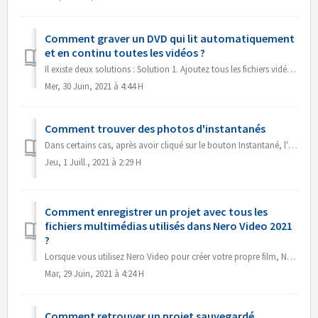
Comment graver un DVD qui lit automatiquement
et en continu toutes les vidéos ?
Il existe deux solutions : Solution 1. Ajoutez tous les fichiers vidéo dans un seul titre. Dans l'écran d'édition, importez tous les fichiers vidéo...
Mer, 30 Juin, 2021 à 4:44 H
Comment trouver des photos d'instantanés
Dans certains cas, après avoir cliqué sur le bouton Instantané, l'image instantanée n'apparaît pas dans Mes médias. Vous pouvez retrouver l'imag...
Jeu, 1 Juill., 2021 à 2:29 H
Comment enregistrer un projet avec tous les
fichiers multimédias utilisés dans Nero Video 2021
?
Lorsque vous utilisez Nero Video pour créer votre propre film, Nero Video peut importer vos propres fichiers multimédia tels que des vidéos, de la musique o...
Mar, 29 Juin, 2021 à 4:24 H
Comment retrouver un projet sauvegardé