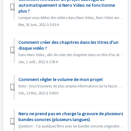
automatiquement si Nero Video ne fonctionne
plus ?
Lorsque vous éditez des vidéos dans Nero Video, Nero Video enregistre automatiquement votre projet en arrière-plan. Si Nero Video s'arrête de foncti...
Mer, 30 Juin, 2021 à 5:03 H
Comment créer des chapitres dans les titres d'un
disque vidéo ?
Dans Nero Video, afin de créer des chapitres dans un titre d'un disque, 1. Dans l'écran Contenu, sélectionnez le titre. 2. Sous l'aperçu du titr...
Jeu, 1 Juill., 2021 à 2:36 H
Comment régler le volume de mon projet
Note : Vous trouverez de plus amples informations sur la façon de créer des diaporamas avec de la musique sous le lien suivant : Créer des diaporamas avec d...
Ven, 13 Mai, 2022 à 5:04 H
Nero ne prend pas en charge la gravure de plusieurs
bandes sonores (plusieurs langues)
Question : J'ai quelques films avec les bandes sonores originales en 2 langues incluses (allemand et anglais）. Mais je n'arrive pas à mettre la 2e p...