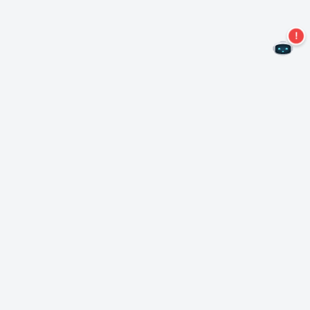
Ne manquez plus aucune offre !
S'abonner à notre newsletter
S'abonner
A propos de Nero
Copyright
Centre de presse
Protection des données