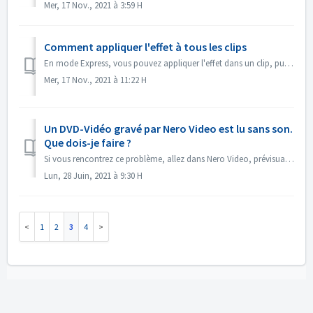
Mer, 17 Nov., 2021 à 3:59 H
Comment appliquer l'effet à tous les clips
En mode Express, vous pouvez appliquer l'effet dans un clip, puis ouvrir le "Contrôle d'effet Express", activer "Appliquer à tous les...
Mer, 17 Nov., 2021 à 11:22 H
Un DVD-Vidéo gravé par Nero Video est lu sans son.
Que dois-je faire ?
Si vous rencontrez ce problème, allez dans Nero Video, prévisualisez votre projet source. Assurez-vous que le son est correct avant la gravure. S'il n&#...
Lun, 28 Juin, 2021 à 9:30 H
1
2
3
4