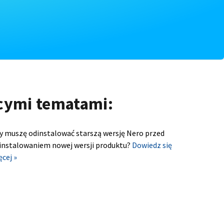
ącymi tematami:
y muszę odinstalować starszą wersję Nero przed
instalowaniem nowej wersji produktu?
Dowiedz się
ęcej »