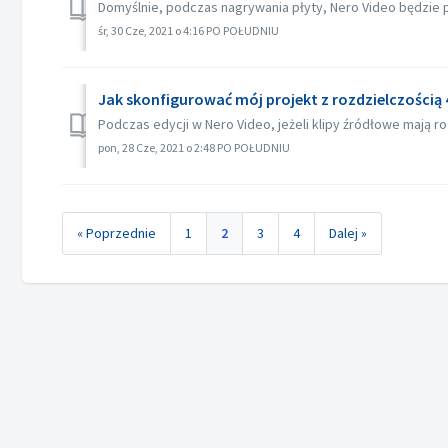
Domyślnie, podczas nagrywania płyty, Nero Video będzie pr
śr, 30 Cze, 2021 o 4:16 PO POŁUDNIU
Jak skonfigurować mój projekt z rozdzielczością 
Podczas edycji w Nero Video, jeżeli klipy źródłowe mają roz
pon, 28 Cze, 2021 o 2:48 PO POŁUDNIU
« Poprzednie
1
2
3
4
Dalej »