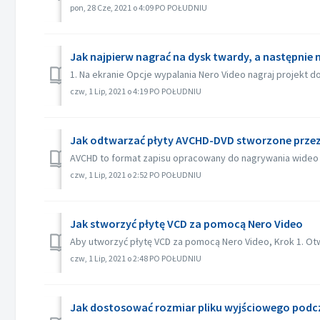
pon, 28 Cze, 2021 o 4:09 PO POŁUDNIU
Jak najpierw nagrać na dysk twardy, a następnie
1. Na ekranie Opcje wypalania Nero Video nagraj projekt do 
czw, 1 Lip, 2021 o 4:19 PO POŁUDNIU
Jak odtwarzać płyty AVCHD-DVD stworzone przez
AVCHD to format zapisu opracowany do nagrywania wideo o w
czw, 1 Lip, 2021 o 2:52 PO POŁUDNIU
Jak stworzyć płytę VCD za pomocą Nero Video
Aby utworzyć płytę VCD za pomocą Nero Video, Krok 1. Otwó
czw, 1 Lip, 2021 o 2:48 PO POŁUDNIU
Jak dostosować rozmiar pliku wyjściowego podc