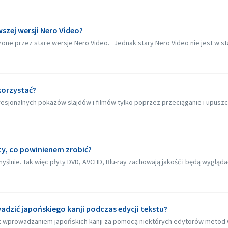
zej wersji Nero Video?
one przez stare wersje Nero Video. Jednak stary Nero Video nie jest w sta
 korzystać?
sjonalnych pokazów slajdów i filmów tylko poprzez przeciąganie i upuszczan
yty, co powinienem zrobić?
ślnie. Tak więc płyty DVD, AVCHD, Blu-ray zachowają jakość i będą wyglądać 
wadzić japońskiego kanji podczas edycji tekstu?
 z wprowadzaniem japońskich kanji za pomocą niektórych edytorów metod wp