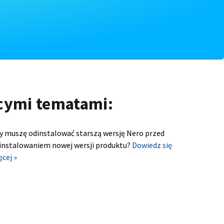
ącymi tematami:
y muszę odinstalować starszą wersję Nero przed
instalowaniem nowej wersji produktu?
Dowiedz się
ęcej »