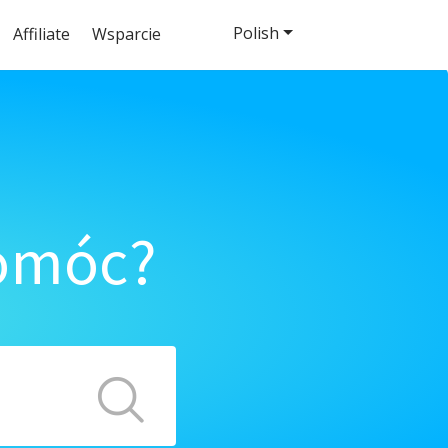
Polish
Affiliate
Wsparcie
pomóc?