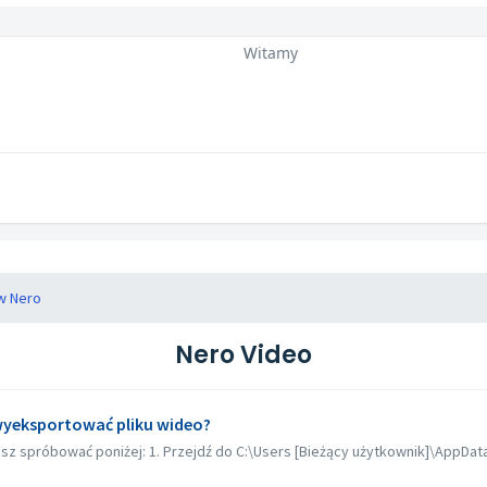
Witamy
w Nero
Nero Video
 wyeksportować pliku wideo?
z spróbować poniżej: 1. Przejdź do C:\Users [Bieżący użytkownik]\AppData