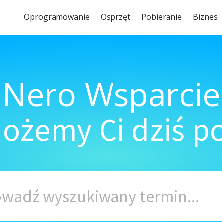
Oprogramowanie
Osprzęt
Pobieranie
Biznes
Nero Wsparcie
ożemy Ci dziś 