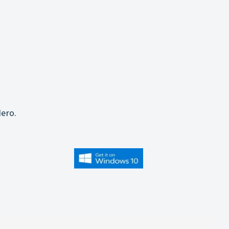
j
ero.