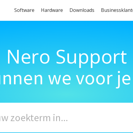
Software
Hardware
Downloads
Businessklan
Nero Support
unnen we voor je