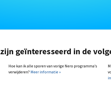
zijn geïnteresseerd in de vo
Hoe kan ik alle sporen van vorige Nero programma's
M
verwijderen?
Meer informatie »
v
i