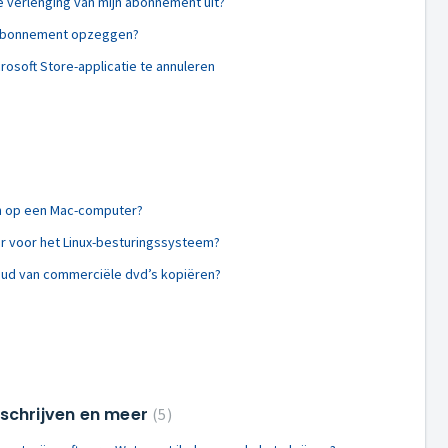
e verlenging van mijn abonnement uit?
m-abonnement opzeggen?
osoft Store-applicatie te annuleren
en op een Mac-computer?
ar voor het Linux-besturingssysteem?
ud van commerciële dvd’s kopiëren?
itschrijven en meer
5