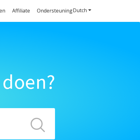
Dutch
ten
Affiliate
Ondersteuning
 doen?