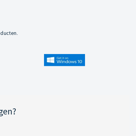
oducten.
jgen?