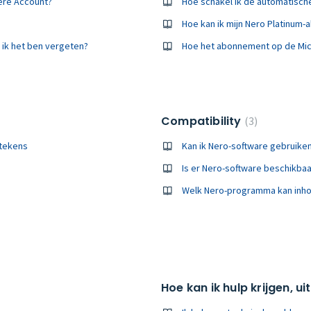
dere Account?
Hoe schakel ik de automatisch
Hoe kan ik mijn Nero Platinu
 ik het ben vergeten?
Hoe het abonnement op de Micr
Compatibility
3
 tekens
Kan ik Nero-software gebruik
Is er Nero-software beschikba
Welk Nero-programma kan inho
Hoe kan ik hulp krijgen, u