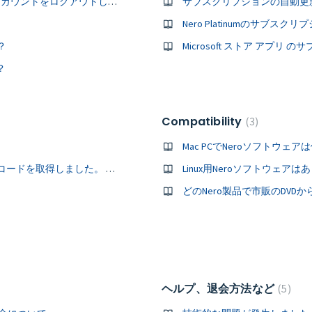
別のアカウントでログインするためにどのように Nero アカウントをログアウトしたらいいですか。
サブスクリプションの自動更
Nero Platinumのサブス
？
Microsoft ストア アプ
？
Compatibility
3
Mac PCでNeroソフトウェ
Neroを購入し、32または24ビットのアクティベーションコードを取得しました。 インストール後に製品のロックを解除するにはどうすればよいですか？
Linux用Neroソフトウェア
どのNero製品で市販のDV
ヘルプ、退会方法など
5