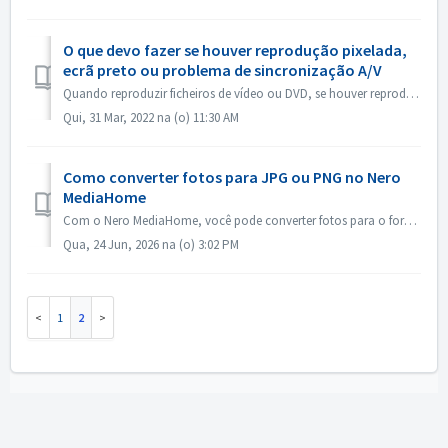
O que devo fazer se houver reprodução pixelada,
ecrã preto ou problema de sincronização A/V
Quando reproduzir ficheiros de vídeo ou DVD, se houver reprodução pixelada, ecrã preto ou problema de sincronização A/V, por favor vá a MediaHome\Options\Vi...
Qui, 31 Mar, 2022 na (o) 11:30 AM
Como converter fotos para JPG ou PNG no Nero
MediaHome
Com o Nero MediaHome, você pode converter fotos para o formato JPG ou PNG. Veja a captura de tela abaixo para saber como fazer:
Qua, 24 Jun, 2026 na (o) 3:02 PM
1
2