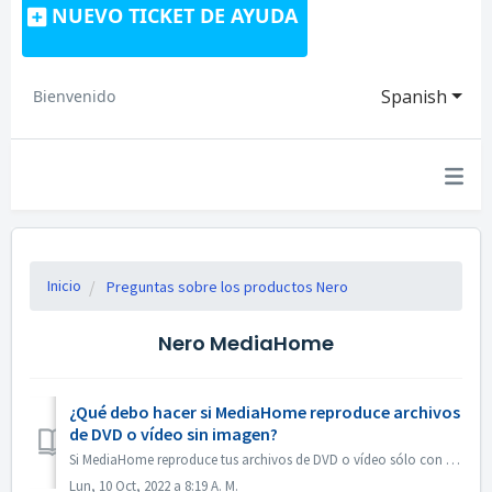
NUEVO TICKET DE AYUDA
Spanish
Bienvenido
Inicio
Preguntas sobre los productos Nero
Nero MediaHome
¿Qué debo hacer si MediaHome reproduce archivos
de DVD o vídeo sin imagen?
Si MediaHome reproduce tus archivos de DVD o vídeo sólo con audio pero sin imagen, o la imagen parpadea de forma anormal, abre las Opciones de MediaHome -&g...
Lun, 10 Oct, 2022 a 8:19 A. M.