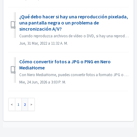
¿Qué debo hacer si hay una reproducción pixelada,
una pantalla negra o un problema de
sincronización A/V?
Cuando reproduzca archivos de vídeo o DVD, si hay una reproducción pixelada, una pantalla negra o un problema de sincronización A/V, por favor vaya a MediaH...
Jue, 31 Mar, 2022 a 11:32 A. M.
Cómo convertir fotos a JPG o PNG en Nero
MediaHome
Con Nero MediaHome, puedes convertir fotos a formato JPG o PNG. Consulta la siguiente captura de pantalla para saber cómo hacerlo:
Mie, 24 Jun, 2026 a 3:03 P. M.
1
2