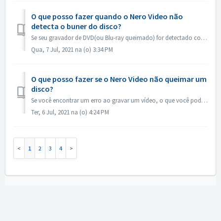
O que posso fazer quando o Nero Video não
detecta o buner do disco?
Se seu gravador de DVD(ou Blu-ray queimado) for detectado como gravador de CD, favor consultar este artigo: https://nerosupport.freshdesk.com/en/support/sol...
Qua, 7 Jul, 2021 na (o) 3:34 PM
O que posso fazer se o Nero Video não queimar um
disco?
Se você encontrar um erro ao gravar um vídeo, o que você pode fazer? Vá para C:\Users[current user]\AppData\Roaming]Nero[current Nero version]\Nero Vision,...
Ter, 6 Jul, 2021 na (o) 4:24 PM
1
2
3
4