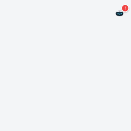
Não perca mais ofertas!
Assine nossa newsletter
Assinar
Sobre Nero
Copyright
Centro de Imprensa
Privacidade
Clientes comerciais
Termos e Condições