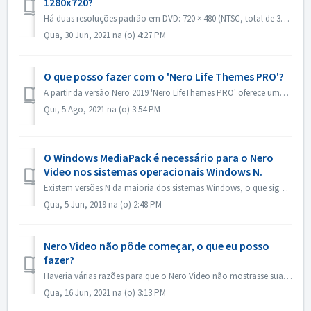
1280x720?
Há duas resoluções padrão em DVD: 720 × 480 (NTSC, total de 345.600 pixels) e 720 × 576 (PAL total de 414.720 pixels), ambas disponíveis em proporções de 4:...
Qua, 30 Jun, 2021 na (o) 4:27 PM
O que posso fazer com o 'Nero Life Themes PRO'?
A partir da versão Nero 2019 'Nero LifeThemes PRO' oferece uma gama completa de desenhos temáticos de filmes de alta qualidade, modelos de menus de ...
Qui, 5 Ago, 2021 na (o) 3:54 PM
O Windows MediaPack é necessário para o Nero
Video nos sistemas operacionais Windows N.
Existem versões N da maioria dos sistemas Windows, o que significa que o sistema não contém o Windows Media Player. Nesses sistemas Windows N, para executa...
Qua, 5 Jun, 2019 na (o) 2:48 PM
Nero Video não pôde começar, o que eu posso
fazer?
Haveria várias razões para que o Nero Video não mostrasse sua janela de aplicação. Se o Nero Video não pudesse iniciar, a MediaHome não poderia iniciar, mas...
Qua, 16 Jun, 2021 na (o) 3:13 PM