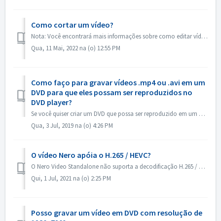
Como cortar um vídeo?
Nota: Você encontrará mais informações sobre como editar vídeos no link a seguir: Edição de vídeos Siga o link abaixo para obter mais informações abozt edi...
Qua, 11 Mai, 2022 na (o) 12:55 PM
Como faço para gravar vídeos .mp4 ou .avi em um
DVD para que eles possam ser reproduzidos no
DVD player?
Se você quiser criar um DVD que possa ser reproduzido em um DVD player, primeiro você precisa lembrar qual é o formato do disco. Há uma diferença fundamenta...
Qua, 3 Jul, 2019 na (o) 4:26 PM
O vídeo Nero apóia o H.265 / HEVC?
O Nero Video Standalone não suporta a decodificação H.265 / HEVC. A decodificação H.265 / HEVC está disponível somente no Nero Platinum Suite.
Qui, 1 Jul, 2021 na (o) 2:25 PM
Posso gravar um vídeo em DVD com resolução de