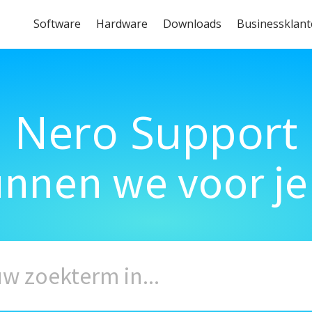
Software
Hardware
Downloads
Businessklan
Nero Support
unnen we voor je