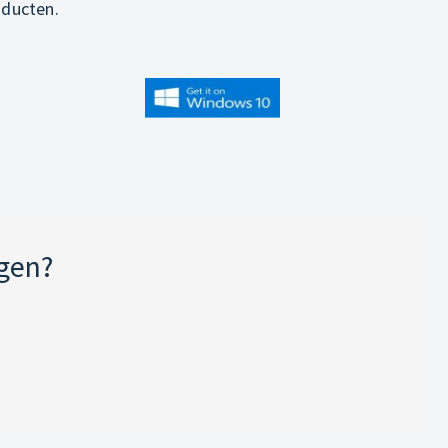
oducten.
jgen?