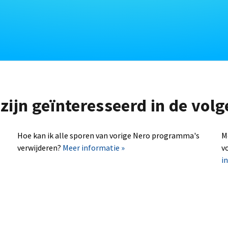
zijn geïnteresseerd in de vo
Hoe kan ik alle sporen van vorige Nero programma's
M
verwijderen?
Meer informatie »
v
i