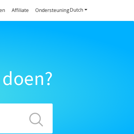
Dutch
ten
Affiliate
Ondersteuning
 doen?