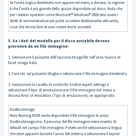
Se l'unità logica desiderata non appare nel menu a discesa, la ragione
è che l'unità è più grande dello spazio disponibile sul disco. Nota che
per i sistemi operativi come Microsoft® Windows® 2000 devi avere i
diritti di amministratore per poter accedere direttamente alle unità,
cosa che dovrai fare se vuoi creare dischi avviabili.
5. Se i dati del modello per il disco avviabile devono
provenire da un file immagine:
1. Selezionare il pulsante dell'opzione Image file nell'area Source of
boot image data.
2. Fare clic sul pulsante Sfoglia e selezionare il file immagine desiderato.
3. Selezionare la casella di controllo Enable expert settings e
selezionare il tipo di emulazione per il file immagine dal menu a
discesa Kind of emulation (Tipo di emulazione), se appropriato.
DosBootimage
Nero Burning ROM rende disponibile il file immagine di avvio
DosBootimage.ima. Il percorso del file immagine viene inserito di
default nel campo File immagine. Potete anche selezionare la lingua
che deve apparire durante l'avvio del sistema e selezionare il layout