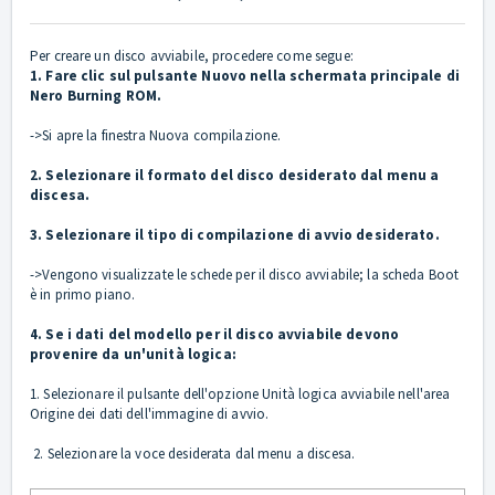
Per creare un disco avviabile, procedere come segue:
1. Fare clic sul pulsante Nuovo nella schermata principale di
Nero Burning ROM.
->Si apre la finestra Nuova compilazione.
2. Selezionare il formato del disco desiderato dal menu a
discesa.
3. Selezionare il tipo di compilazione di avvio desiderato.
->Vengono visualizzate le schede per il disco avviabile; la scheda Boot
è in primo piano.
4. Se i dati del modello per il disco avviabile devono
provenire da un'unità logica:
1. Selezionare il pulsante dell'opzione Unità logica avviabile nell'area
Origine dei dati dell'immagine di avvio.
2. Selezionare la voce desiderata dal menu a discesa.