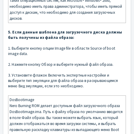
таких операционных систем, как Microsoft® Windows® 2000,
необходимо иметь права администратора, чтобы иметь прямой
доступ к дискам, что необходимо для создания загрузочных
дисков.
5. Если данные шаблона для загрузочного диска должны
быть получены из файла образа:
1. Выберите кнопку опции Image file в области Source of boot
image data.
2. Нажмите кнопку Обзор и выберите нужный файл образа.
3. Установите флажок Включить экспертные настройки и
выберите тип эмуляции для файла образа в раскрывающемся
меню Вид эмуляции, если это необходимо.
DosBootimage
Nero Burning ROM делает доступным файл загрузочного образа
DosBootimage.ima. Путь к файлу образа по умолчанию вводится
в поле Файл образа. Вы также можете выбрать язык, который
должен отображаться во время загрузки системы, и выбрать
правильную раскладку клавиатуры из выпадающего меню Boot