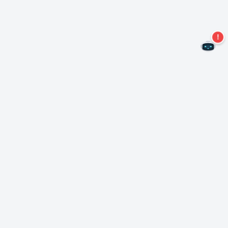
Не пропустите новые предложения!
Подписаться на нашу рассылку
Подписаться
О Неро
Copyright