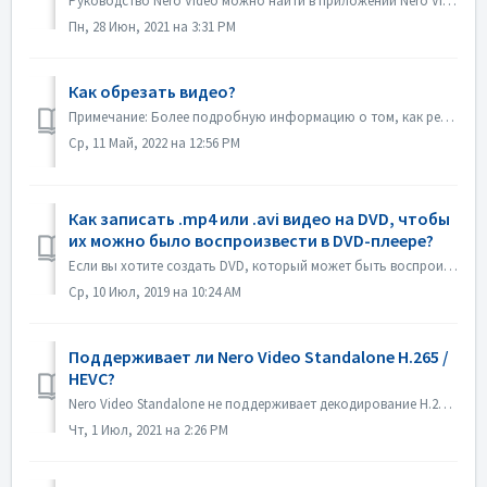
Руководство Nero Video можно найти в приложении Nero Video. Откройте Nero Video, нажмите KnowHow в правом верхнем углу. В выпадающем меню нажмите Загруз...
Пн, 28 Июн, 2021 на 3:31 PM
Как обрезать видео?
Примечание: Более подробную информацию о том, как редактировать видео, вы найдете по следующей ссылке: Редактирование видео Перейдите по ссылке ниже, чтобы...
Ср, 11 Май, 2022 на 12:56 PM
Как записать .mp4 или .avi видео на DVD, чтобы
их можно было воспроизвести в DVD-плеере?
Если вы хотите создать DVD, который может быть воспроизведен на DVD-плеере, вы должны сначала запомнить, какой это формат диска. Существует фундаментальное ...
Ср, 10 Июл, 2019 на 10:24 AM
Поддерживает ли Nero Video Standalone H.265 /
HEVC?
Nero Video Standalone не поддерживает декодирование H.265 / HEVC. Декодирование H.265 / HEVC доступно только в Nero Platinum Suite.
Чт, 1 Июл, 2021 на 2:26 PM