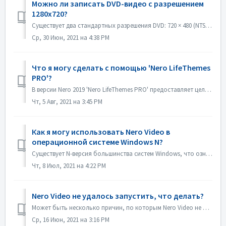
Можно ли записать DVD-видео с разрешением
1280x720?
Существует два стандартных разрешения DVD: 720 × 480 (NTSC, всего 345 600 пикселей) и 720 × 576 (PAL, всего 414 720 пикселей), оба доступны в соотношениях с...
Ср, 30 Июн, 2021 на 4:38 PM
Что я могу сделать с помощью 'Nero LifeThemes
PRO'?
В версии Nero 2019 'Nero LifeThemes PRO' предоставляет целый ряд высококачественных тем для фильмов, шаблонов меню дисков и музыки без авторских отч...
Чт, 5 Авг, 2021 на 3:45 PM
Как я могу использовать Nero Video в
операционной системе Windows N?
Существует N-версия большинства систем Windows, что означает отсутствие в системе проигрывателя Windows Media Player. В таких системах Windows N для запуска...
Чт, 8 Июл, 2021 на 4:22 PM
Nero Video не удалось запустить, что делать?
Может быть несколько причин, по которым Nero Video не показывает окно своего приложения. Если Nero Video не запускается, MediaHome не запускается, но Recode...
Ср, 16 Июн, 2021 на 3:16 PM