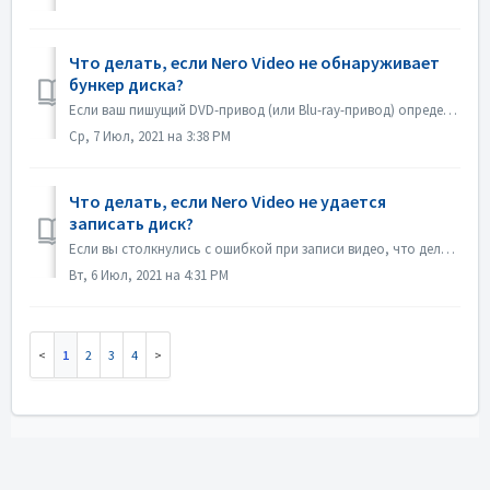
Что делать, если Nero Video не обнаруживает
бункер диска?
Если ваш пишущий DVD-привод (или Blu-ray-привод) определяется как пишущий CD-привод, обратитесь к этой статье: https://nerosupport.freshdesk.com/en/support/...
Ср, 7 Июл, 2021 на 3:38 PM
Что делать, если Nero Video не удается
записать диск?
Если вы столкнулись с ошибкой при записи видео, что делать? Зайдите в C:\Users\[текущий пользователь]\AppData\Roaming\Nero\[текущая версия Nero]\Nero Visio...
Вт, 6 Июл, 2021 на 4:31 PM
1
2
3
4