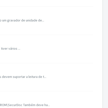
o um gravador de unidade de...
ver vários ...
evem suportar a leitura de t...
g ROM\SecurDisc Também deve ha...