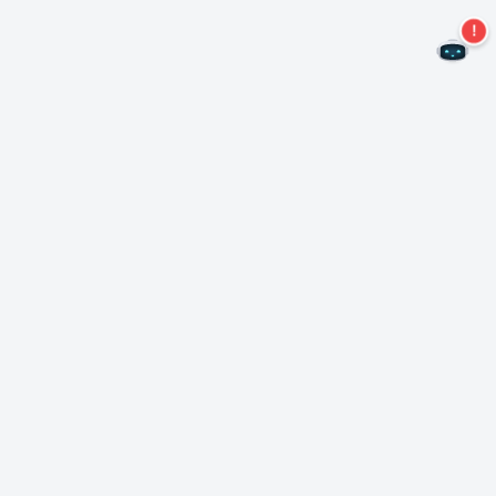
Não perca mais ofertas!
Assine nossa newsletter
Assinar
Sobre Nero
Copyright
Centro de Imprensa
Privacidade
Clientes comerciais
Termos e Condições