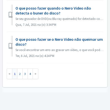
O que posso fazer quando o Nero Video não
detecta o buner do disco?
Se seu gravador de DVD(ou Blu-ray queimado) for detectado como gravador de CD, favor consultar este artigo: https://nerosupport.freshdesk.com/en/support/sol...
Qua, 7 Jul, 2021 na (o) 3:34 PM
O que posso fazer se o Nero Video não queimar um
disco?
Se você encontrar um erro ao gravar um vídeo, o que você pode fazer? Vá para C:\Users[current user]\AppData\Roaming]Nero[current Nero version]\Nero Vision,...
Ter, 6 Jul, 2021 na (o) 4:24 PM
1
2
3
4