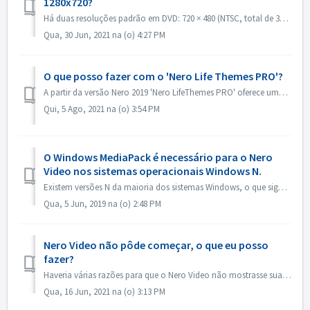
1280x720?
Há duas resoluções padrão em DVD: 720 × 480 (NTSC, total de 345.600 pixels) e 720 × 576 (PAL total de 414.720 pixels), ambas disponíveis em proporções de 4:...
Qua, 30 Jun, 2021 na (o) 4:27 PM
O que posso fazer com o 'Nero Life Themes PRO'?
A partir da versão Nero 2019 'Nero LifeThemes PRO' oferece uma gama completa de desenhos temáticos de filmes de alta qualidade, modelos de menus de ...
Qui, 5 Ago, 2021 na (o) 3:54 PM
O Windows MediaPack é necessário para o Nero
Video nos sistemas operacionais Windows N.
Existem versões N da maioria dos sistemas Windows, o que significa que o sistema não contém o Windows Media Player. Nesses sistemas Windows N, para executa...
Qua, 5 Jun, 2019 na (o) 2:48 PM
Nero Video não pôde começar, o que eu posso
fazer?
Haveria várias razões para que o Nero Video não mostrasse sua janela de aplicação. Se o Nero Video não pudesse iniciar, a MediaHome não poderia iniciar, mas...
Qua, 16 Jun, 2021 na (o) 3:13 PM