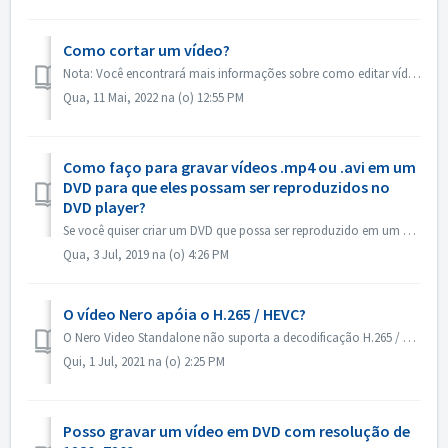
Como cortar um vídeo?
Nota: Você encontrará mais informações sobre como editar vídeos no link a seguir: Edição de vídeos Siga o link abaixo para obter mais informações abozt edi...
Qua, 11 Mai, 2022 na (o) 12:55 PM
Como faço para gravar vídeos .mp4 ou .avi em um
DVD para que eles possam ser reproduzidos no
DVD player?
Se você quiser criar um DVD que possa ser reproduzido em um DVD player, primeiro você precisa lembrar qual é o formato do disco. Há uma diferença fundamenta...
Qua, 3 Jul, 2019 na (o) 4:26 PM
O vídeo Nero apóia o H.265 / HEVC?
O Nero Video Standalone não suporta a decodificação H.265 / HEVC. A decodificação H.265 / HEVC está disponível somente no Nero Platinum Suite.
Qui, 1 Jul, 2021 na (o) 2:25 PM
Posso gravar um vídeo em DVD com resolução de