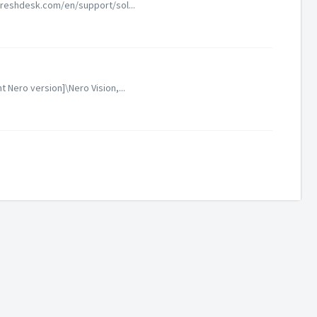
freshdesk.com/en/support/sol...
Nero version]\Nero Vision,...