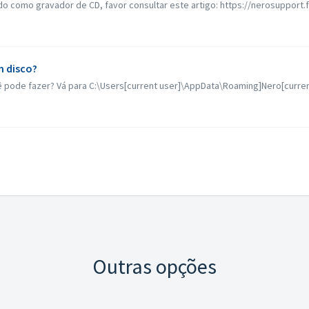
o como gravador de CD, favor consultar este artigo: https://nerosupport.
m disco?
 pode fazer? Vá para C:\Users[current user]\AppData\Roaming]Nero[current 
Outras opções