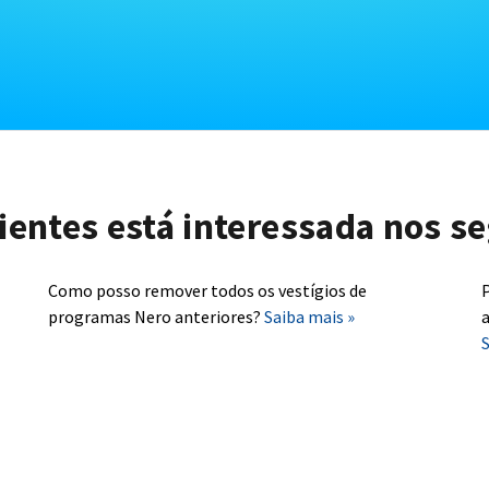
lientes está interessada nos se
Como posso remover todos os vestígios de
P
programas Nero anteriores?
Saiba mais »
a
S