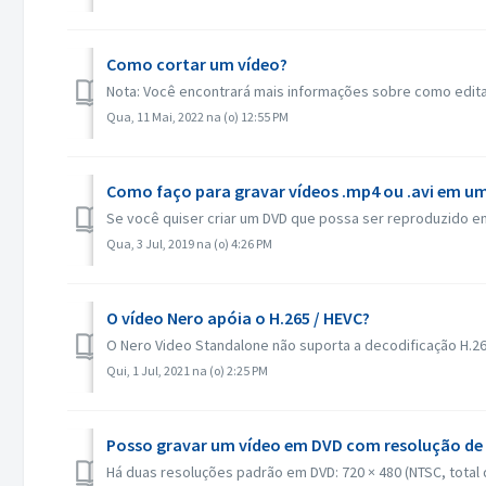
Como cortar um vídeo?
Nota: Você encontrará mais informações sobre como editar v
Qua, 11 Mai, 2022 na (o) 12:55 PM
Como faço para gravar vídeos .mp4 ou .avi em um
Se você quiser criar um DVD que possa ser reproduzido em
Qua, 3 Jul, 2019 na (o) 4:26 PM
O vídeo Nero apóia o H.265 / HEVC?
O Nero Video Standalone não suporta a decodificação H.265
Qui, 1 Jul, 2021 na (o) 2:25 PM
Posso gravar um vídeo em DVD com resolução de
Há duas resoluções padrão em DVD: 720 × 480 (NTSC, total d