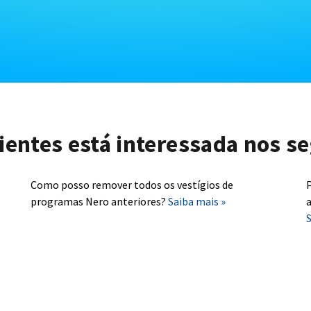
lientes está interessada nos se
Como posso remover todos os vestígios de
P
programas Nero anteriores?
Saiba mais »
a
S