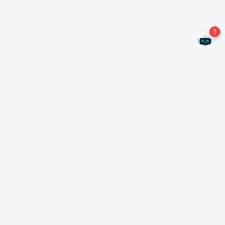
Nie przegap więcej ofert!
Zapisz się do naszego newslettera
Subskrybuj
O Nero
Copyright