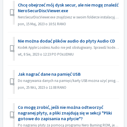
Chcę obejrzeć mój dysk secur, ale nie mogę znaleźć
NeroSecurDiscViewer.exe
NeroSecurDiscViewer.exe znajdziesz w swoim folderze instalacyjnym, coś jak: C:‖Programy (x86)‖Nero 2023‖Nero Burning ROM‖SecurDisc. Na płycie powinien być ...
pon, 15 Maj, 2023 o 10:51 RANO
Nie można dodać plików audio do płyty Audio CD
Kodek Apple Lossless Audio nie jest obsługiwany. Sprawdź kodek audio swoich plików. Lub wyślij je do nas w celu sprawdzenia.
wt, 8 Sie, 2023 o 12:23 PO POŁUDNIU
Jak nagrać dane na pamięć USB
Do nagrywania danych na pamięci/karty USB można użyć programów Nero Burning ROM i Nero USBxCOPY. W Nero Burning ROM, "Raspberry Pi OS" i "ISO...
pon, 25 Wrz, 2023 o 11:08 RANO
Co mogę zrobić, jeśli nie można odtworzyć
nagranej płyty, a pliki znajdują się w sekcji "Pliki
gotowe do zapisania na płycie"?
Po nagraniu płyty za pomocą programu Nero Burning ROM, jeśli płyty audio CD nie można odtworzyć za pomocą odtwarzacza CD, otwórz płytę w Eksploratorze Windo...