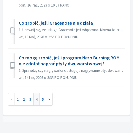
pon, 16 Paź, 2023 o 10:37 RANO
Co zrobić, jeśli Gracenote nie działa
1. Upewnij się, że usługa Gracenote jest włączona. Można to zrobić w menu „Plik->Opcje->Baza danych”, zaznaczając opcję „Włącz dostęp do internetowej ...
wt, 19 Maj, 2026 o 2:56 PO POŁUDNIU
Co mogę zrobić, jeśli program Nero Burning ROM
nie zdołał nagrać płyty dwuwarstwowej?
1. Sprawdź, czy nagrywarka obsługuje nagrywanie płyt dwuwarstwowych. 2. Zmniejsz prędkość nagrywania: nagrywanie z dużą prędkością może spowodować niepowo...
wt, 14 Lip, 2026 o 3:33 PO POŁUDNIU
1
2
3
4
5