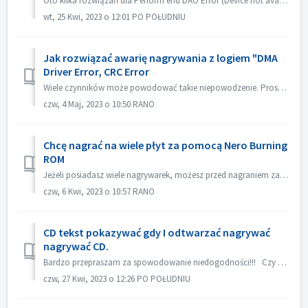
Oto kilka rozwiązań dla Perform end DAO Error (Device not available). Uaktualnij lub cofnij firmware sterownika Najczęściej problem ten występuje po aktua...
wt, 25 Kwi, 2023 o 12:01 PO POŁUDNIU
Jak rozwiązać awarię nagrywania z logiem "DMA
Driver Error, CRC Error
Wiele czynników może powodować takie niepowodzenie. Proszę spróbować następujących metod: 1. Wymień kable danych na nagrywarce; 2. Jeśli używasz zewnętrzne...
czw, 4 Maj, 2023 o 10:50 RANO
Chcę nagrać na wiele płyt za pomocą Nero Burning
ROM
Jeżeli posiadasz wiele nagrywarek, możesz przed nagraniem zaznaczyć opcję "Użyj wielu nagrywarek" w zakładce Burn. Jeżeli nie masz wielu nagryw...
czw, 6 Kwi, 2023 o 10:57 RANO
CD tekst pokazywać gdy I odtwarzać nagrywać
nagrywać CD.
Bardzo przepraszam za spowodowanie niedogodności!!! Czy mógłbyś odtworzyć za pomocą Nero MediaHome i sprawdzić meta dane? Twój odtwarzacz musi obsługiwać ...
czw, 27 Kwi, 2023 o 12:26 PO POŁUDNIU