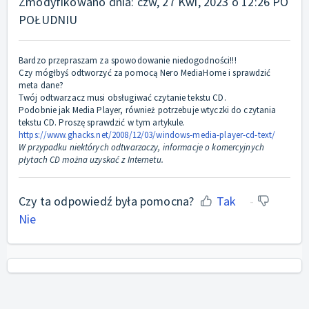
Zmodyfikowano dnia: czw, 27 Kwi, 2023 o 12:26 PO
POŁUDNIU
Bardzo przepraszam za spowodowanie niedogodności!!!
Czy mógłbyś odtworzyć za pomocą Nero MediaHome i sprawdzić
meta dane?
Twój odtwarzacz musi obsługiwać czytanie tekstu CD.
Podobnie jak Media Player, również potrzebuje wtyczki do czytania
tekstu CD. Proszę sprawdzić w tym artykule.
https://www.ghacks.net/2008/12/03/windows-media-player-cd-text/
W przypadku niektórych odtwarzaczy, informacje o komercyjnych
płytach CD można uzyskać z Internetu.
Czy ta odpowiedź była pomocna?
Tak
Nie