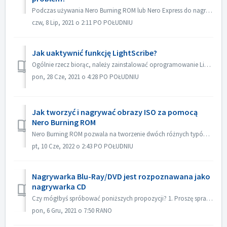
Podczas używania Nero Burning ROM lub Nero Express do nagrywania zawartości na płyty, możesz natknąć się na komunikat o błędzie "Proces nagrywania nie ...
czw, 8 Lip, 2021 o 2:11 PO POŁUDNIU
Jak uaktywnić funkcję LightScribe?
Ogólnie rzecz biorąc, należy zainstalować oprogramowanie LightScribe, aby aktywować funkcje LightScribe. https://lightscribesoftware.org/ Skontaktuj się z ...
pon, 28 Cze, 2021 o 4:28 PO POŁUDNIU
Jak tworzyć i nagrywać obrazy ISO za pomocą
Nero Burning ROM
Nero Burning ROM pozwala na tworzenie dwóch różnych typów obrazów płyt. Pliki obrazów płyt Nero (*.nrg) składają się z zastrzeżonego formatu obrazów płyt N...
pt, 10 Cze, 2022 o 2:43 PO POŁUDNIU
Nagrywarka Blu-Ray/DVD jest rozpoznawana jako
nagrywarka CD
Czy mógłbyś spróbować poniższych propozycji? 1. Proszę sprawdzić czy jest nowy sterownik dla Twojej nagrywarki i firmware. Proszę zaktualizować, jeśli jest...
pon, 6 Gru, 2021 o 7:50 RANO