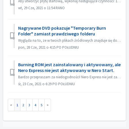
Aby utworzyć płytę startową, wykonaj następujące czynności: 1. Kliknij przycisk Nowy na głównym ekranie Nero Burning ROM. ->Otworzy się okno Nowa kompil...
wt, 29 Cze, 2021 o 11:54 RANO
Nagrywane DVD pokazuje "Temporary Burn
Folder" zamiast prawdziwego folderu
Wygląda na to, że w twoich plikach źródłowych znajduje się dodatkowy plik desktop.ini. Explorer odczytuje ten plik i stwierdza, że ten konkretny folder ma z...
pon, 28 Cze, 2021 o 4:15 PO POŁUDNIU
Burning ROM jest zainstalowany i aktywowany, ale
Nero Express nie jest aktywowany w Nero Start.
Bardzo przepraszam za niedogodności! Nero Express nie jest zawarty w samodzielnym produkcie Nero BurningRom. Nero Express jest sprzedawany w sklepach offl...
śr, 23 Cze, 2021 o 6:29 PO POŁUDNIU
1
2
3
4
5