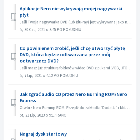
Aplikacje Nero nie wykrywają mojej nagrywarki
płyt
Jeśli Twoja nagrywarka DVD (lub Blu-ray) jest wykrywana jako nagrywarka CD, zapoznaj się z tym artykułem: https://nerosupport.freshdesk.com/en/support/solu...
śr, 30 Cze, 2021 o 3:45 PO POŁUDNIU
Co powinienem zrobić, jeśli chcę utworzyć płytę
DVD, która będzie odtwarzana przez mój
odtwarzacz DVD?
Jeśli masz już strukturę folderów wideo DVD z plikami .VOB, .IFO/.BUP, możesz użyć Nero BurningROM do nagrania DVD. 1. Nowa kompilacja. Wybierz DVD-> DVD...
śr, 7 Lip, 2021 o 4:12 PO POŁUDNIU
Jak zgrać audio CD przez Nero Burning ROM/Nero
Express
Otwórz Nero Burning ROM. Przejdź do zakładki "Dodatki" i kliknij na "Zapisz ścieżki audio". W zakładce "źródło" wybierz ści...
pt, 21 Lip, 2023 o 9:17 RANO
Nagraj dysk startowy