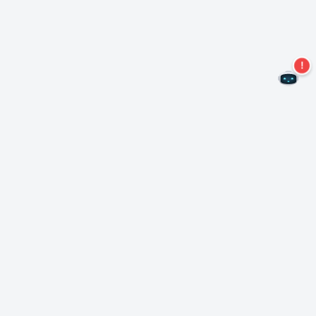
Nie przegap więcej ofert!
Zapisz się do naszego newslettera
Subskrybuj
O Nero
Copyright