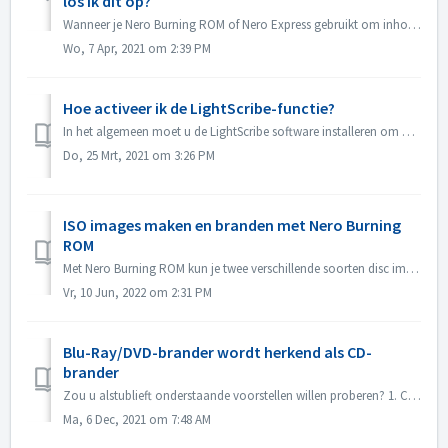
los ik dit op?
Wanneer je Nero Burning ROM of Nero Express gebruikt om inhoud op een schijf te branden, kan je de foutmelding 'Burn process failed ...' tegenkomen....
Wo, 7 Apr, 2021 om 2:39 PM
Hoe activeer ik de LightScribe-functie?
In het algemeen moet u de LightScribe software installeren om de LightScribe functies te activeren. https://lightscribesoftware.org/ Neem contact met ons o...
Do, 25 Mrt, 2021 om 3:26 PM
ISO images maken en branden met Nero Burning
ROM
Met Nero Burning ROM kun je twee verschillende soorten disc images maken. De 'Nero Image Files' (*.nrg) bestaan uit een eigen Nero Disc Image forma...
Vr, 10 Jun, 2022 om 2:31 PM
Blu-Ray/DVD-brander wordt herkend als CD-
brander
Zou u alstublieft onderstaande voorstellen willen proberen? 1. Controleer of er een nieuwe driver is voor uw brander en firmware. Gelieve te updaten als...
Ma, 6 Dec, 2021 om 7:48 AM