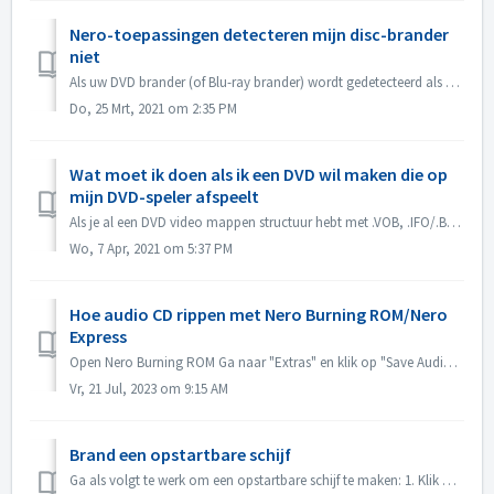
Nero-toepassingen detecteren mijn disc-brander
niet
Als uw DVD brander (of Blu-ray brander) wordt gedetecteerd als CD brander, raadpleeg dan dit artikel: https://nerosupport.freshdesk.com/en/support/solution...
Do, 25 Mrt, 2021 om 2:35 PM
Wat moet ik doen als ik een DVD wil maken die op
mijn DVD-speler afspeelt
Als je al een DVD video mappen structuur hebt met .VOB, .IFO/.BUP bestanden, dan kun je Nero BurningROM gebruiken om DVD te branden. 1. Nieuw een compilati...
Wo, 7 Apr, 2021 om 5:37 PM
Hoe audio CD rippen met Nero Burning ROM/Nero
Express
Open Nero Burning ROM Ga naar "Extras" en klik op "Save Audio Tracks". In het tabblad "source", selecteer tracks. Stel de ...
Vr, 21 Jul, 2023 om 9:15 AM
Brand een opstartbare schijf
Ga als volgt te werk om een opstartbare schijf te maken: 1. Klik op de knop Nieuw in het hoofdscherm van Nero Burning ROM. -> Het venster Nieuwe compila...