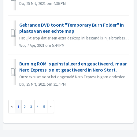
Do, 25 Mrt, 2021 om 4:36 PM
Gebrande DVD toont "Temporary Burn Folder" in
plaats van een echte map
Het lijkt erop dat er een extra desktop.ini bestand is in je bronbestanden. Verkenner leest dat bestand en vindt dat deze specifieke map een gelokaliseerde ...
Wo, 7 Apr, 2021 om 5:44 PM
Burning ROM is geïnstalleerd en geactiveerd, maar
Nero Express is niet geactiveerd in Nero Start.
Onze excuses voor het ongemak! Nero Express is geen onderdeel van het Nero BurningRom standalone product. Nero Express wordt verkocht in offline winkels. H...
Do, 25 Mrt, 2021 om 3:17 PM
1
2
3
4
5