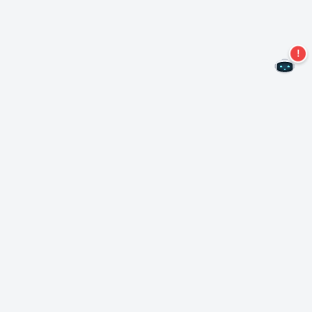
Mis geen aanbiedingen meer!
Abonneer u op onze nieuwsbrief
Inschrijven
Over Nero
Copyright