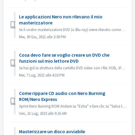
Le applicazioni Nero non rilevano il mio
masterizzatore
Se il vostro masterizzatore DVD (o Blu-ray) viene rilevato come masterizzatore CD, fate riferimento a questo articolo: https://nerosupport.freshdesk.com/en...
Mer, 30 Giu, 2021 alle 3:38 PM
Cosa devo fare se voglio creare un DVD che
funzioni sul mio lettore DVD
Se hai già la struttura della cartella DVD video con i file .VOB, .IFO/.BUP, puoi usare Nero BurningROM per masterizzare DVD. 1. Nuova compilazione. Selezio...
Mer, 7 Lug, 2021 alle 4:10 PM
Come rippare CD audio con Nero Burning
ROM/Nero Express
Aprire Nero Burning ROM Andare su "Extra" e fare clic su "Salva tracce audio". Nella scheda "sorgente", selezionare le trac...
Ven, 21 Lug, 2023 alle 9:16 AM
Masterizzare un disco avviabile