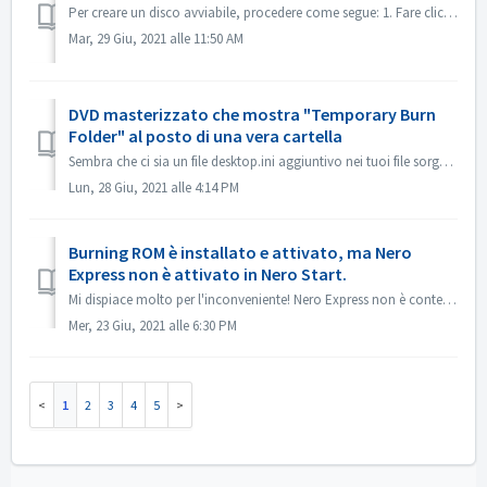
Per creare un disco avviabile, procedere come segue: 1. Fare clic sul pulsante Nuovo nella schermata principale di Nero Burning ROM. ->Si apre la finest...
Mar, 29 Giu, 2021 alle 11:50 AM
DVD masterizzato che mostra "Temporary Burn
Folder" al posto di una vera cartella
Sembra che ci sia un file desktop.ini aggiuntivo nei tuoi file sorgente. Explorer legge quel file e trova che questa particolare cartella ha un nome localiz...
Lun, 28 Giu, 2021 alle 4:14 PM
Burning ROM è installato e attivato, ma Nero
Express non è attivato in Nero Start.
Mi dispiace molto per l'inconveniente! Nero Express non è contenuto nel prodotto standalone Nero BurningRom. Nero Express è venduto nei negozi offline...
Mer, 23 Giu, 2021 alle 6:30 PM
1
2
3
4
5