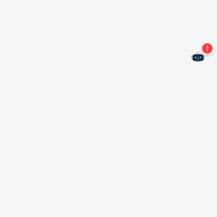
Non perdere altre offerte!
Iscriviti alla nostra newsletter
Iscriviti