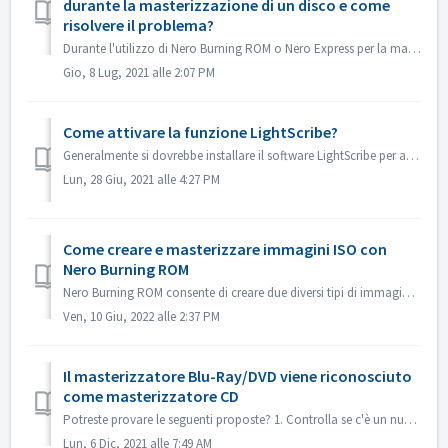
durante la masterizzazione di un disco e come
risolvere il problema?
Durante l'utilizzo di Nero Burning ROM o Nero Express per la masterizzazione di contenuti su un disco, è possibile incontrare il messaggio di errore &qu...
Gio, 8 Lug, 2021 alle 2:07 PM
Come attivare la funzione LightScribe?
Generalmente si dovrebbe installare il software LightScribe per attivare le funzioni di LightScribe. https://lightscribesoftware.org/ Contattaci se hai alt...
Lun, 28 Giu, 2021 alle 4:27 PM
Come creare e masterizzare immagini ISO con
Nero Burning ROM
Nero Burning ROM consente di creare due diversi tipi di immagini disco. I 'file immagine Nero' (*.nrg) consistono in un formato immagine disco prop...
Ven, 10 Giu, 2022 alle 2:37 PM
Il masterizzatore Blu-Ray/DVD viene riconosciuto
come masterizzatore CD
Potreste provare le seguenti proposte? 1. Controlla se c'è un nuovo driver per il tuo masterizzatore e il firmware. Si prega di aggiornare se c'è. ...
Lun, 6 Dic, 2021 alle 7:49 AM