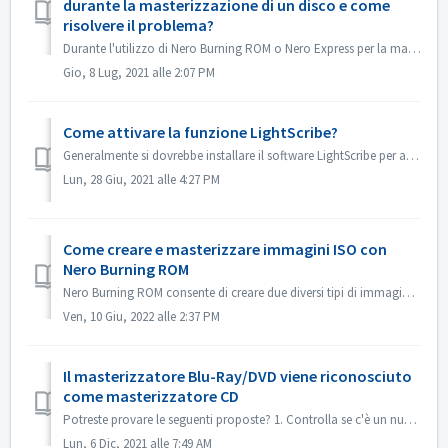
durante la masterizzazione di un disco e come
risolvere il problema?
Durante l'utilizzo di Nero Burning ROM o Nero Express per la masterizzazione di contenuti su un disco, è possibile incontrare il messaggio di errore &qu...
Gio, 8 Lug, 2021 alle 2:07 PM
Come attivare la funzione LightScribe?
Generalmente si dovrebbe installare il software LightScribe per attivare le funzioni di LightScribe. https://lightscribesoftware.org/ Contattaci se hai alt...
Lun, 28 Giu, 2021 alle 4:27 PM
Come creare e masterizzare immagini ISO con
Nero Burning ROM
Nero Burning ROM consente di creare due diversi tipi di immagini disco. I 'file immagine Nero' (*.nrg) consistono in un formato immagine disco prop...
Ven, 10 Giu, 2022 alle 2:37 PM
Il masterizzatore Blu-Ray/DVD viene riconosciuto
come masterizzatore CD
Potreste provare le seguenti proposte? 1. Controlla se c'è un nuovo driver per il tuo masterizzatore e il firmware. Si prega di aggiornare se c'è. ...
Lun, 6 Dic, 2021 alle 7:49 AM