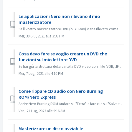
Le applicazioni Nero non rilevano il mio
masterizzatore
Se il vostro masterizzatore DVD (o Blu-ray) viene rilevato come masterizzatore CD, fate riferimento a questo articolo: https://nerosupport.freshdesk.com/en...
Mer, 30 Giu, 2021 alle 3:38 PM
Cosa devo fare se voglio creare un DVD che
funzioni sul mio lettore DVD
Se hai già la struttura della cartella DVD video con i file .VOB, .IFO/.BUP, puoi usare Nero BurningROM per masterizzare DVD. 1. Nuova compilazione. Selezio...
Mer, 7 Lug, 2021 alle 4:10 PM
Come rippare CD audio con Nero Burning
ROM/Nero Express
Aprire Nero Burning ROM Andare su "Extra" e fare clic su "Salva tracce audio". Nella scheda "sorgente", selezionare le trac...
Ven, 21 Lug, 2023 alle 9:16 AM
Masterizzare un disco avviabile