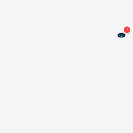
Non perdere altre offerte!
Iscriviti alla nostra newsletter
Iscriviti