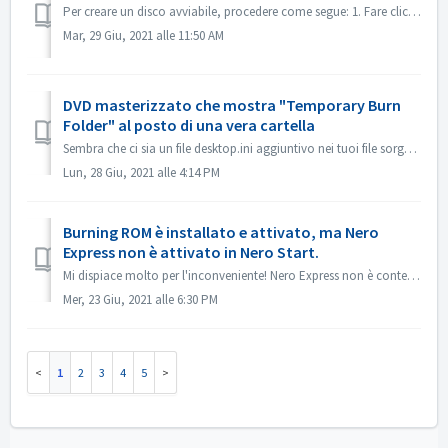
Per creare un disco avviabile, procedere come segue: 1. Fare clic sul pulsante Nuovo nella schermata principale di Nero Burning ROM. ->Si apre la finest...
Mar, 29 Giu, 2021 alle 11:50 AM
DVD masterizzato che mostra "Temporary Burn
Folder" al posto di una vera cartella
Sembra che ci sia un file desktop.ini aggiuntivo nei tuoi file sorgente. Explorer legge quel file e trova che questa particolare cartella ha un nome localiz...
Lun, 28 Giu, 2021 alle 4:14 PM
Burning ROM è installato e attivato, ma Nero
Express non è attivato in Nero Start.
Mi dispiace molto per l'inconveniente! Nero Express non è contenuto nel prodotto standalone Nero BurningRom. Nero Express è venduto nei negozi offline...
Mer, 23 Giu, 2021 alle 6:30 PM
1
2
3
4
5