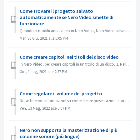
Come trovare il progetto salvato
automaticamente se Nero Video smette di
funzionare
Quando si modificano i video in Nero Video, Nero Video salva automaticamente il progetto in background. Se Nero Video smette di funzionare prima del salvat...
Mer, 30 Giu, 2021 alle 5:05 PM
Come creare capitoli nei titoli del disco video
In Nero Video, per creare capitoli in un titolo di un disco, 1. Nella schermata Contenuto, selezionare il titolo. 2. Sotto l'anteprima del titolo, spost...
Gio, 1 Lug, 2021 alle 2:37 PM
Come regolare il volume del progetto
Nota: Ulteriori informazioni su come creare presentazioni con musica sono disponibili al seguente link: Creazione di presentazioni con musica In Modifica a...
Ven, 13 Mag, 2022 alle 5:07 PM
Nero non supporta la masterizzazione di più
colonne sonore (più lingue)