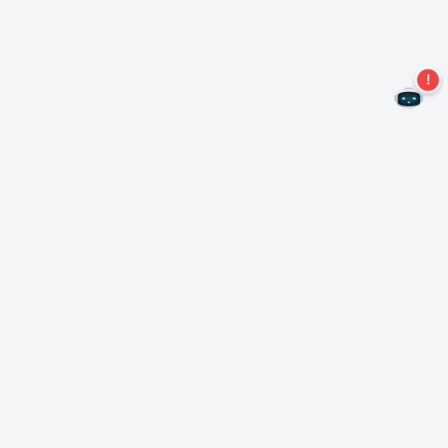
Non perdere altre offerte!
Iscriviti alla nostra newsletter
Iscriviti