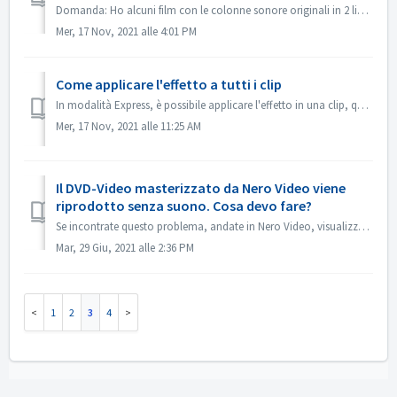
Domanda: Ho alcuni film con le colonne sonore originali in 2 lingue incluse (tedesco e inglese). Ma non riesco a mettere la 2a traccia audio sul DVD; viene ...
Mer, 17 Nov, 2021 alle 4:01 PM
Come applicare l'effetto a tutti i clip
In modalità Express, è possibile applicare l'effetto in una clip, quindi aprire il "Controllo effetto Express", abilitare "Applica a tutt...
Mer, 17 Nov, 2021 alle 11:25 AM
Il DVD-Video masterizzato da Nero Video viene
riprodotto senza suono. Cosa devo fare?
Se incontrate questo problema, andate in Nero Video, visualizzate l'anteprima del vostro progetto sorgente. Assicurati che il suono sia ok prima della m...
Mar, 29 Giu, 2021 alle 2:36 PM
1
2
3
4