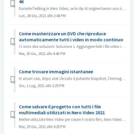
4K
Durante l'editing in Nero Video, se le clip di origine hanno una risoluzione di 4K o superiore e si desidera che il file di output sia anch'esso in ...
Lun, 28 Giu, 2021 alle 2:48 PM
Come masterizzare un DVD che riproduce
automaticamente tutti i video in modo continuo
Ci sono due soluzioni: Soluzione 1. Aggiungere tutti i file video in un titolo. Nella schermata di editing, importare tutti i file video che si desidera au...
Mer, 30 Giu, 2021 alle 4:46 PM
Come trovare immagini istantanee
In alcuni casi, dopo aver cliccato il pulsante Snapshot, l'immagine istantanea non viene mostrata in My Media. Puoi trovare l'immagine nel modo segu...
Gio, 1 Lug, 2021 alle 2:29 PM
Come salvare il progetto con tutti i file
multimediali utilizzati in Nero Video 2021
Mentre utilizzate Nero Video per creare il vostro film, Nero Video può importare i vostri file multimediali come Video, Musica o Immagini da diverse cartell...
Mar, 29 Giu, 2021 alle 4:28 PM