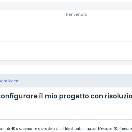
Benvenuto
Nero Video
nfigurare il mio progetto con risoluzi
one di 4K o superiore e si desidera che il file di output sia anch'esso in 4K, è neces