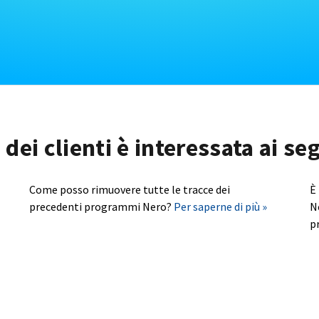
dei clienti è interessata ai s
Come posso rimuovere tutte le tracce dei
È
precedenti programmi Nero?
Per saperne di più »
N
p