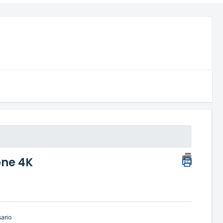
one 4K
sario