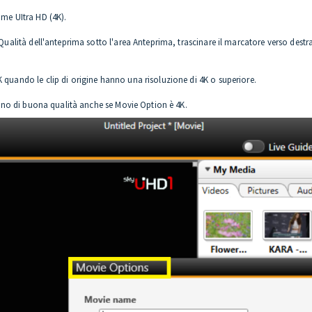
ome UItra HD (4K).
 Qualità dell'anteprima sotto l'area Anteprima, trascinare il marcatore verso destra
 quando le clip di origine hanno una risoluzione di 4K o superiore.
ranno di buona qualità anche se Movie Option è 4K.