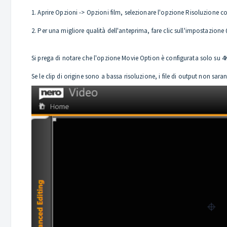
1. Aprire Opzioni -> Opzioni film, selezionare l'opzione Risoluzione c
2. Per una migliore qualità dell'anteprima, fare clic sull'impostazione
Si prega di notare che l'opzione Movie Option è configurata solo su 4K
Se le clip di origine sono a bassa risoluzione, i file di output non sa