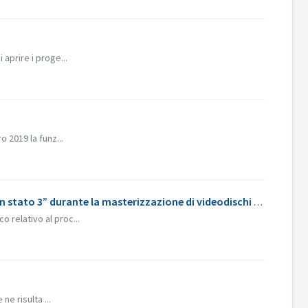
aprire i proge...
 2019 la funz...
Cosa posso fare quando ricevo il messaggio di errore “Il processo di masterizzazione non è andato a buon fine con stato 3” durante la masterizzazione di videodischi in Nero Video?
o relativo al proc...
e risulta ...