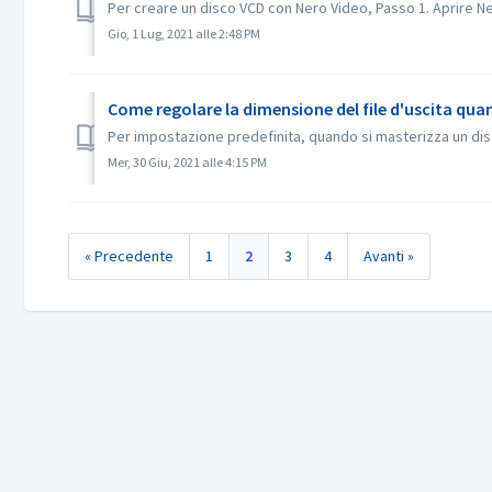
Per creare un disco VCD con Nero Video, Passo 1. Aprire Nero
Gio, 1 Lug, 2021 alle 2:48 PM
Come regolare la dimensione del file d'uscita qu
Per impostazione predefinita, quando si masterizza un disco,
Mer, 30 Giu, 2021 alle 4:15 PM
« Precedente
1
2
3
4
Avanti »