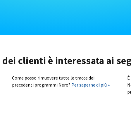
dei clienti è interessata ai s
Come posso rimuovere tutte le tracce dei
È
precedenti programmi Nero?
Per saperne di più »
N
p