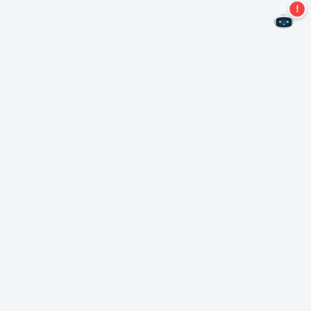
Non perdere altre offerte!
Iscriviti alla nostra newsletter
Iscriviti
Informazioni su Nero
Copyright
Centro stampa
Protezione dei dati
Clienti commerciali
Termini e condizioni
Programma di affiliazione
EULA