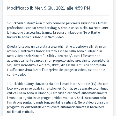
Modificato il: Mer, 9 Giu, 2021 alle 4:59 PM
1-Click Video Story" è un modo comodo per creare slideshow e filmati
professionali con un semplice drag & drop e un solo clic. Da Nero 2019
la funzione è accessibile tramite la zona di rilascio in Nero Start e
tramite la zona di rilascio in Nero Video.
Questa funzione unica aiuta a creare filmati e slideshow raffinati in un
attimo. È sufficiente trascinare foto e video nella zona di rilascio in
Nero Video e selezionare "1-Click Video Story". Tutti i file verranno
automaticamente caricati in un progetto video predefinito completo di
sequenza introduttiva e outro, effetti, didascalie e musica coordinata.
È sufficiente visualizzare l'anteprima del progetto video, esportarlo e
condividerlo.
1-Click Video Story' funziona sia con filmati in orizzontale (TV) che con
foto e video in verticale (smartphone). Quindi, se trascinate solo filmati
verticali nella zona di rilascio, Nero Video caricherà automaticamente
il vostro progetto in un progetto video verticale. Se si trascinano solo
filmati orizzontali o misti (orizzontali e verticali), Nero Video aprirà un
progetto TV orizzontale e rimuoverà automaticamente le barre nere
nei filmati verticali.