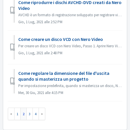
Come riprodurre i dischi AVCHD-DVD creati da Nero
Video
AVCHD è un formato di registrazione sviluppato per registrare video ad alta definizione su supporti come supporti DVD registrabili, hard disk e schede di me...
Gio, 1 Lug, 2021 alle 2:52 PM
Come creare un disco VCD con Nero Video
Per creare un disco VCD con Nero Video, Passo 1. Aprire Nero Video. Passo 2. Trascinare un file video in Nero Video Home, Nero Video aprirà la finestra di d...
Gio, 1 Lug, 2021 alle 2:48 PM
Come regolare la dimensione del file d'uscita
quando si masterizza un progetto
Per impostazione predefinita, quando si masterizza un disco, Nero Video cercherà di adattarsi all'intero spazio di un disco. Per alcuni casi, se non ha...
Mer, 30 Giu, 2021 alle 4:15 PM
1
2
3
4