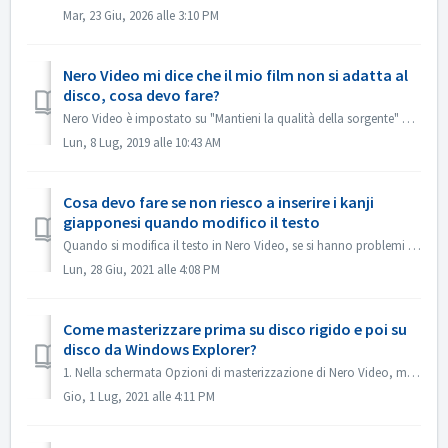
Mar, 23 Giu, 2026 alle 3:10 PM
Nero Video mi dice che il mio film non si adatta al
disco, cosa devo fare?
Nero Video è impostato su "Mantieni la qualità della sorgente" per impostazione predefinita. In questo modo il DVD, AVCHD, Blu-ray che ne risulta ...
Lun, 8 Lug, 2019 alle 10:43 AM
Cosa devo fare se non riesco a inserire i kanji
giapponesi quando modifico il testo
Quando si modifica il testo in Nero Video, se si hanno problemi con l'inserimento dei kanji giapponesi con alcuni editor di metodi di input, ad esempio ...
Lun, 28 Giu, 2021 alle 4:08 PM
Come masterizzare prima su disco rigido e poi su
disco da Windows Explorer?
1. Nella schermata Opzioni di masterizzazione di Nero Video, masterizza il progetto nella cartella del disco rigido. 2. Se la masterizzazione è riuscita, u...
Gio, 1 Lug, 2021 alle 4:11 PM