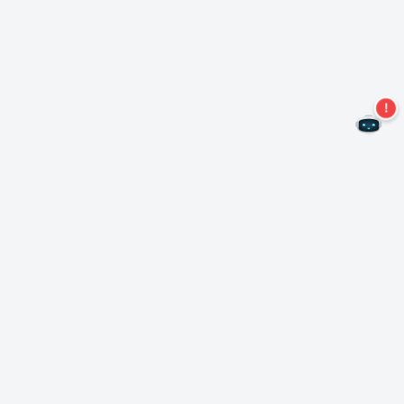
Non perdere altre offerte!
Iscriviti alla nostra newsletter
Iscriviti