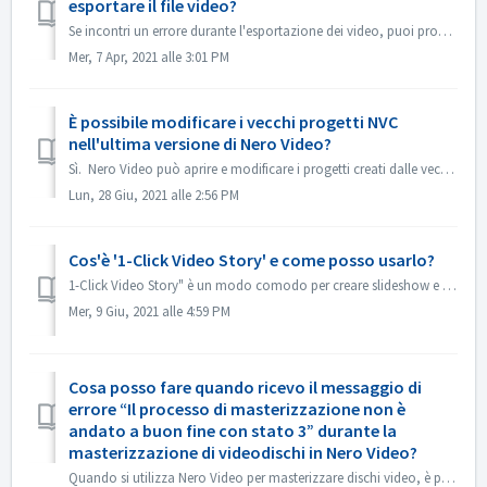
esportare il file video?
Se incontri un errore durante l'esportazione dei video, puoi provare qui sotto: 1. Andare in C:\Users\[Utente corrente]\AppData\Roaming\Nero\[Versione c...
Mer, 7 Apr, 2021 alle 3:01 PM
È possibile modificare i vecchi progetti NVC
nell'ultima versione di Nero Video?
Sì. Nero Video può aprire e modificare i progetti creati dalle vecchie versioni di Nero Video. Ma il vecchio Nero Video non è in grado di aprire i proge...
Lun, 28 Giu, 2021 alle 2:56 PM
Cos'è '1-Click Video Story' e come posso usarlo?
1-Click Video Story" è un modo comodo per creare slideshow e filmati professionali con un semplice drag & drop e un solo clic. Da Nero 2019 la funz...
Mer, 9 Giu, 2021 alle 4:59 PM
Cosa posso fare quando ricevo il messaggio di
errore “Il processo di masterizzazione non è
andato a buon fine con stato 3” durante la
masterizzazione di videodischi in Nero Video?
Quando si utilizza Nero Video per masterizzare dischi video, è possibile che si verifichi questo errore. Lo “Stato 3” è uno stato generico relativo al proc...