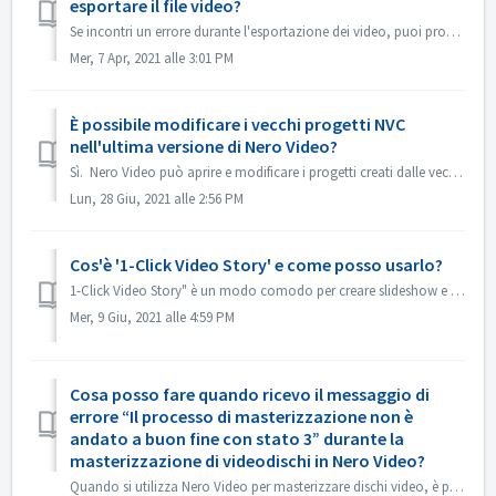
esportare il file video?
Se incontri un errore durante l'esportazione dei video, puoi provare qui sotto: 1. Andare in C:\Users\[Utente corrente]\AppData\Roaming\Nero\[Versione c...
Mer, 7 Apr, 2021 alle 3:01 PM
È possibile modificare i vecchi progetti NVC
nell'ultima versione di Nero Video?
Sì. Nero Video può aprire e modificare i progetti creati dalle vecchie versioni di Nero Video. Ma il vecchio Nero Video non è in grado di aprire i proge...
Lun, 28 Giu, 2021 alle 2:56 PM
Cos'è '1-Click Video Story' e come posso usarlo?
1-Click Video Story" è un modo comodo per creare slideshow e filmati professionali con un semplice drag & drop e un solo clic. Da Nero 2019 la funz...
Mer, 9 Giu, 2021 alle 4:59 PM
Cosa posso fare quando ricevo il messaggio di
errore “Il processo di masterizzazione non è
andato a buon fine con stato 3” durante la
masterizzazione di videodischi in Nero Video?
Quando si utilizza Nero Video per masterizzare dischi video, è possibile che si verifichi questo errore. Lo “Stato 3” è uno stato generico relativo al proc...