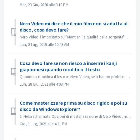
Mar, 23 Giu, 2026 alle 3:10 PM
Nero Video mi dice che il mio film non si adatta al
disco, cosa devo fare?
Nero Video è impostato su "Mantieni la qualità della sorgente" per impostazione predefinita. In questo modo il DVD, AVCHD, Blu-ray che ne risulta ...
Lun, 8 Lug, 2019 alle 10:43 AM
Cosa devo fare se non riesco a inserire i kanji
giapponesi quando modifico il testo
Quando si modifica il testo in Nero Video, se si hanno problemi con l'inserimento dei kanji giapponesi con alcuni editor di metodi di input, ad esempio ...
Lun, 28 Giu, 2021 alle 4:08 PM
Come masterizzare prima su disco rigido e poi su
disco da Windows Explorer?
1. Nella schermata Opzioni di masterizzazione di Nero Video, masterizza il progetto nella cartella del disco rigido. 2. Se la masterizzazione è riuscita, u...
Gio, 1 Lug, 2021 alle 4:11 PM