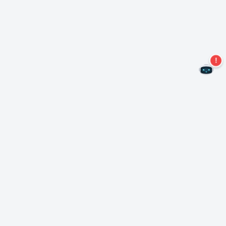
Non perdere altre offerte!
Iscriviti alla nostra newsletter
Iscriviti