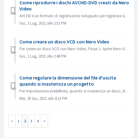
Come riprodurre i dischi AVCHD-DVD creati da Nero
Video
AVCHD è un formato di registrazione sviluppato per registrare video ad alta definizione su supporti come supporti DVD registrabili, hard disk e schede di me...
Gio, 1 Lug, 2021 alle 2:52 PM
Come creare un disco VCD con Nero Video
Per creare un disco VCD con Nero Video, Passo 1. Aprire Nero Video. Passo 2. Trascinare un file video in Nero Video Home, Nero Video aprirà la finestra di d...
Gio, 1 Lug, 2021 alle 2:48 PM
Come regolare la dimensione del file d'uscita
quando si masterizza un progetto
Per impostazione predefinita, quando si masterizza un disco, Nero Video cercherà di adattarsi all'intero spazio di un disco. Per alcuni casi, se non ha...
Mer, 30 Giu, 2021 alle 4:15 PM
1
2
3
4