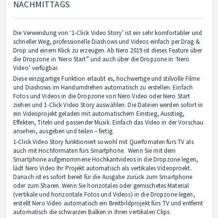
NACHMITTAGS
Die Verwendung von ‘1-Click Video Story’ ist ein sehr komfortabler und
schneller Weg, professionelle Diashows und Videos einfach per Drag &
Drop und einem Klick zu erzeugen. Ab Nero 2019 ist dieses Feature über
die Dropzone in ‘Nero Start” und auch über die Dropzone in ‘Nero
Video’ verfügbar.
Diese einzigartige Funktion erlaubt es, hochwertige und stilvolle Filme
und Diashows im Handumdrehen automatisch zu erstellen. Einfach
Fotos und Videos in die Dropzone von Nero Video oder Nero Start
ziehen und 1-Click Video Story auswählen. Die Dateien werden sofort in
ein Videoprojekt geladen mit automatischem Einstieg, Ausstieg,
Effekten, Titeln und passender Musik. Einfach das Video in der Vorschau
ansehen, ausgeben und teilen – fertig.
1-Click Video Story funktioniert sowohl mit Querfomaten fürs TV als
auch mit Hochformaten fürs Smartphone. Wenn Sie mit dem
Smartphone aufgenommene Hochkantvideos in die Dropzone legen,
lädt Nero Video Ihr Projekt automatisch als vertikales Videoproekt.
Danach ist es sofort bereit für die Ausgabe zurück zum Smartphone
oder zum Sharen. Wenn Sie horizotales oder gemischetes Material
(vertikale und horizontale Fotos und Videos) in die Dropzone legen,
erstellt Nero Video automatisch ein Breitbildprojekt fürs TV und entfernt
automatisch die schwarzen Balken in Ihren vertikalen Clips.