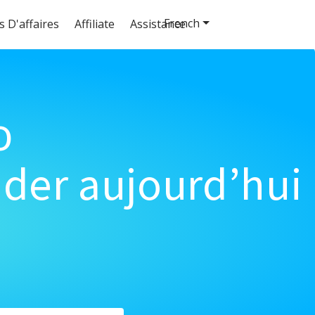
French
s D'affaires
Affiliate
Assistance
o
der aujourd’hui