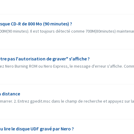
que CD-R de 800 Mo (90 minutes) ?
0M(90 minutes). Il est toujours détecté comme 700M(80minutes) maintenant.
tre pas l'autorisation de graver" s'affiche ?
rez Nero Burning ROM ou Nero Express, le message d'erreur s'affiche. Comm
à distance
marrer. 2. Entrez gpedit.msc dans le champ de recherche et appuyez sur la 
u lire le disque UDF gravé par Nero ?