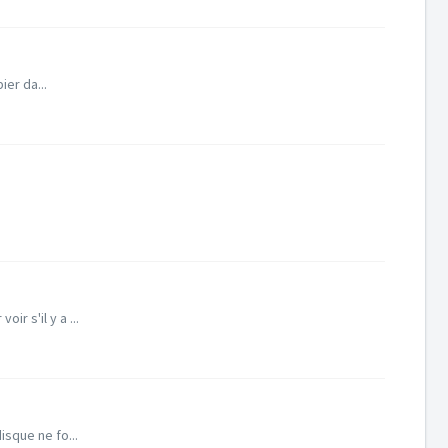
ier da...
r s'il y a ...
isque ne fo...