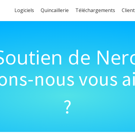
Logiciels
Quincaillerie
Téléchargements
Client
Soutien de Ner
s-nous vous ai
?