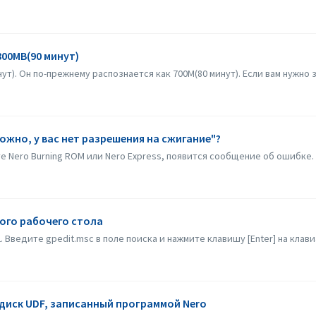
800MB(90 минут)
т). Он по-прежнему распознается как 700M(80 минут). Если вам нужно з
ожно, у вас нет разрешения на сжигание"?
е Nero Burning ROM или Nero Express, появится сообщение об ошибке. К
ого рабочего стола
2. Введите gpedit.msc в поле поиска и нажмите клавишу [Enter] на клави
 диск UDF, записанный программой Nero