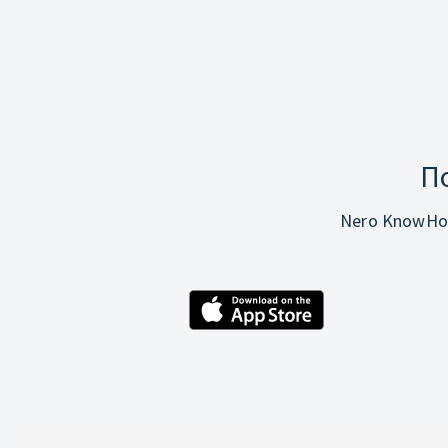
П
Nero KnowHo