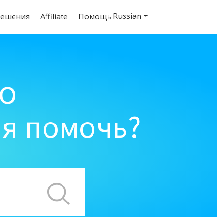
Russian
решения
Affiliate
Помощь
o
ня помочь?