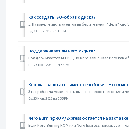
Как создать ISO-образ с диска?
1. На панели инструментов выберите пункт "Цель" как 
Ср, 7 Апр, 2021 на 3:11 PM
Поддерживает ли Nero M-диск?
Поддерживается M-DISC, но Nero записывает его как о
Пн, 28 Июн, 2021 на 4:32 PM
Кнопка "записать" имеет серый цвет. Что я мо
Эта проблема может быть вызвана несоответствием меж
Ср, 23 Июн, 2021 на 5:35 PM
Nero Burning ROM/Express остается на заставке
Если Nero Burning ROM или Nero Express показывает то